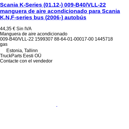
Scania K-Series (01.12-) 009-B40/VLL-22
manguera de aire acondicionado para Scania
K,N,F-series bus (2006-) autobús
44,35 €
Sin IVA
Manguera de aire acondicionado
009-B40/VLL-22 1599307 88-64-01-00017-00 1445718
gas
Estonia, Tallinn
TruckParts Eesti OÜ
Contacte con el vendedor