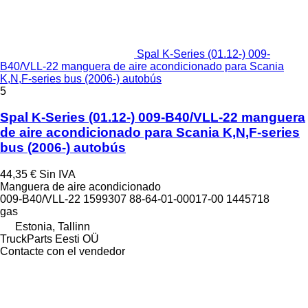
Spal K-Series (01.12-) 009-
B40/VLL-22 manguera de aire acondicionado para Scania
K,N,F-series bus (2006-) autobús
5
Spal K-Series (01.12-) 009-B40/VLL-22 manguera
de aire acondicionado para Scania K,N,F-series
bus (2006-) autobús
44,35 €
Sin IVA
Manguera de aire acondicionado
009-B40/VLL-22 1599307 88-64-01-00017-00 1445718
gas
Estonia, Tallinn
TruckParts Eesti OÜ
Contacte con el vendedor