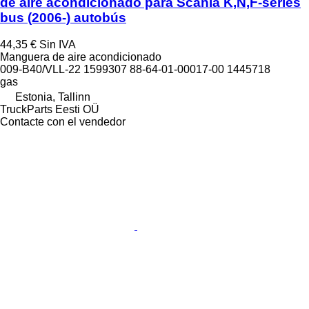
de aire acondicionado para Scania K,N,F-series
bus (2006-) autobús
44,35 €
Sin IVA
Manguera de aire acondicionado
009-B40/VLL-22 1599307 88-64-01-00017-00 1445718
gas
Estonia, Tallinn
TruckParts Eesti OÜ
Contacte con el vendedor