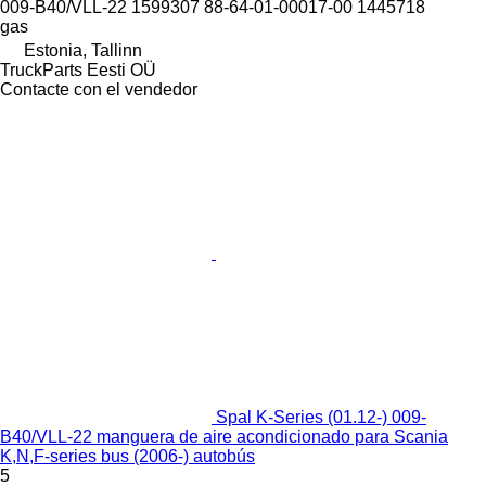
009-B40/VLL-22 1599307 88-64-01-00017-00 1445718
gas
Estonia, Tallinn
TruckParts Eesti OÜ
Contacte con el vendedor
Spal K-Series (01.12-) 009-
B40/VLL-22 manguera de aire acondicionado para Scania
K,N,F-series bus (2006-) autobús
5