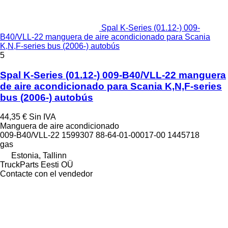
Spal K-Series (01.12-) 009-
B40/VLL-22 manguera de aire acondicionado para Scania
K,N,F-series bus (2006-) autobús
5
Spal K-Series (01.12-) 009-B40/VLL-22 manguera
de aire acondicionado para Scania K,N,F-series
bus (2006-) autobús
44,35 €
Sin IVA
Manguera de aire acondicionado
009-B40/VLL-22 1599307 88-64-01-00017-00 1445718
gas
Estonia, Tallinn
TruckParts Eesti OÜ
Contacte con el vendedor