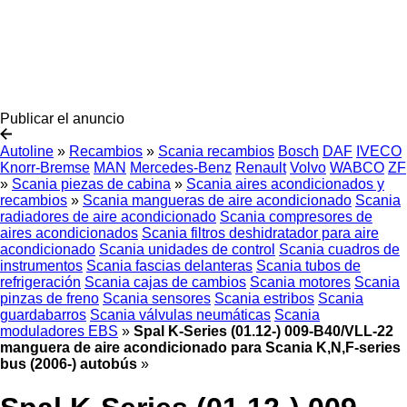
Publicar el anuncio
Autoline
»
Recambios
»
Scania recambios
Bosch
DAF
IVECO
Knorr-Bremse
MAN
Mercedes-Benz
Renault
Volvo
WABCO
ZF
»
Scania piezas de cabina
»
Scania aires acondicionados y
recambios
»
Scania mangueras de aire acondicionado
Scania
radiadores de aire acondicionado
Scania compresores de
aires acondicionados
Scania filtros deshidratador para aire
acondicionado
Scania unidades de control
Scania cuadros de
instrumentos
Scania fascias delanteras
Scania tubos de
refrigeración
Scania cajas de cambios
Scania motores
Scania
pinzas de freno
Scania sensores
Scania estribos
Scania
guardabarros
Scania válvulas neumáticas
Scania
moduladores EBS
»
Spal K-Series (01.12-) 009-B40/VLL-22
manguera de aire acondicionado para Scania K,N,F-series
bus (2006-) autobús
»