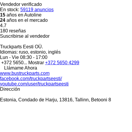
Vendedor verificado
En stock:
59119 anuncios
15
años en Autoline
24
años en el mercado
4.7
180 reseñas
Suscribirse al vendedor
Truckparts Eesti OÜ.
Idiomas:
ruso, estonio, inglés
Lun - Vie
08:30 - 17:00
+372 5650...
Mostrar
+372 5650 4299
Llámame Ahora
www.bustruckparts.com
facebook.com/truckpartseesti/
youtube.com/user/truckpartseesti
Dirección
Estonia, Condado de Harju, 13816, Tallinn, Betooni 8