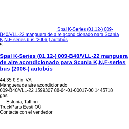
Spal K-Series (01.12-) 009-
B40/VLL-22 manguera de aire acondicionado para Scania
K,N,F-series bus (2006-) autobús
5
Spal K-Series (01.12-) 009-B40/VLL-22 manguera
de aire acondicionado para Scania K,N,F-series
bus (2006-) autobús
44,35 €
Sin IVA
Manguera de aire acondicionado
009-B40/VLL-22 1599307 88-64-01-00017-00 1445718
gas
Estonia, Tallinn
TruckParts Eesti OÜ
Contacte con el vendedor