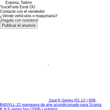
Estonia, Tallinn
TruckParts Eesti OÜ
Contacte con el vendedor
¿Vende vehículos o maquinaria?
¡Hagalo con nosotros!
Publicar el anuncio
Spal K-Series (01.12-) 009-
B40/VLL-22 manguera de aire acondicionado para Scania
K,N,F-series bus (2006-) autobús