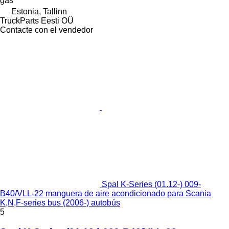
gas
Estonia, Tallinn
TruckParts Eesti OÜ
Contacte con el vendedor
Spal K-Series (01.12-) 009-
B40/VLL-22 manguera de aire acondicionado para Scania
K,N,F-series bus (2006-) autobús
5