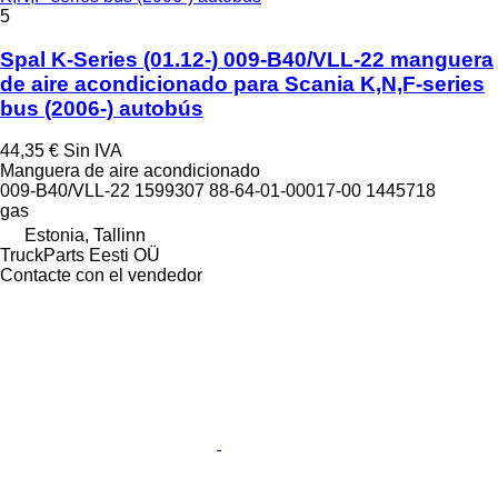
5
Spal K-Series (01.12-) 009-B40/VLL-22 manguera
de aire acondicionado para Scania K,N,F-series
bus (2006-) autobús
44,35 €
Sin IVA
Manguera de aire acondicionado
009-B40/VLL-22 1599307 88-64-01-00017-00 1445718
gas
Estonia, Tallinn
TruckParts Eesti OÜ
Contacte con el vendedor