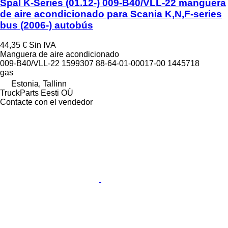
Spal K-Series (01.12-) 009-B40/VLL-22 manguera
de aire acondicionado para Scania K,N,F-series
bus (2006-) autobús
44,35 €
Sin IVA
Manguera de aire acondicionado
009-B40/VLL-22 1599307 88-64-01-00017-00 1445718
gas
Estonia, Tallinn
TruckParts Eesti OÜ
Contacte con el vendedor