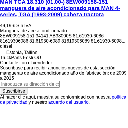
MAN TGA 18.310 (01.00-) 8EW009158-151
manguera de aire acondicionado para MAN 4-
series, TGA (1993-2009) cabeza tractora
49,19 €
Sin IVA
Manguera de aire acondicionado
8EW009158-151 34141 AB38000S 81.61930-6086
81619306086 81.61930-6089 81619306089 81.61930-6098...
diésel
Estonia, Tallinn
TruckParts Eesti OÜ
Contacte con el vendedor
Suscríbase para recibir anuncios nuevos de esta sección
mangueras de aire acondicionado
año de fabricación: de 2009
a 2015
Suscribirse
Al hacer clic aquí, muestra su conformidad con nuestra
política
de privacidad
y nuestro
acuerdo del usuario
.