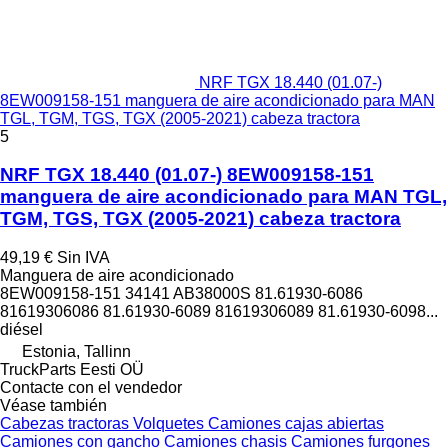
NRF TGX 18.440 (01.07-)
8EW009158-151 manguera de aire acondicionado para MAN
TGL, TGM, TGS, TGX (2005-2021) cabeza tractora
5
NRF TGX 18.440 (01.07-) 8EW009158-151
manguera de aire acondicionado para MAN TGL,
TGM, TGS, TGX (2005-2021) cabeza tractora
49,19 €
Sin IVA
Manguera de aire acondicionado
8EW009158-151 34141 AB38000S 81.61930-6086
81619306086 81.61930-6089 81619306089 81.61930-6098...
diésel
Estonia, Tallinn
TruckParts Eesti OÜ
Contacte con el vendedor
Véase también
Cabezas tractoras
Volquetes
Camiones cajas abiertas
Camiones con gancho
Camiones chasis
Camiones furgones