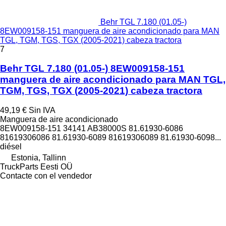
Behr TGL 7.180 (01.05-)
8EW009158-151 manguera de aire acondicionado para MAN
TGL, TGM, TGS, TGX (2005-2021) cabeza tractora
7
Behr TGL 7.180 (01.05-) 8EW009158-151
manguera de aire acondicionado para MAN TGL,
TGM, TGS, TGX (2005-2021) cabeza tractora
49,19 €
Sin IVA
Manguera de aire acondicionado
8EW009158-151 34141 AB38000S 81.61930-6086
81619306086 81.61930-6089 81619306089 81.61930-6098...
diésel
Estonia, Tallinn
TruckParts Eesti OÜ
Contacte con el vendedor