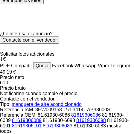
Ver todas las fotos
¿Le interesa el anuncio?
Contacte con el vendedor
Solicitar fotos adicionales
1/5
PDF
Compartir
Queja
Facebook
WhatsApp
Viber
Telegram
49,19 €
Precio neto
61 €
Precio bruto
Notificarme cuando cambie el precio
Contacte con el vendedor
Tipo:
manguera de aire acondicionado
Referencia IAM:
8EW009158-151 34141 AB38000S
Referencia OEM:
81.61930-6086
81619306086
81.61930-
6089
81619306089
81.61930-6098
81619306098
81.61930-
6101
81619306101
81619306083
81.61930-6083
mostrar
todos