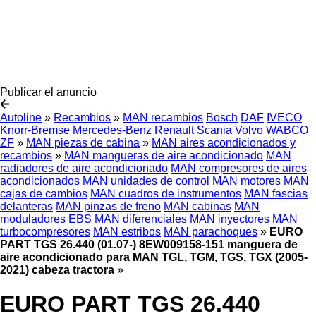
Publicar el anuncio
Autoline
»
Recambios
»
MAN recambios
Bosch
DAF
IVECO
Knorr-Bremse
Mercedes-Benz
Renault
Scania
Volvo
WABCO
ZF
»
MAN piezas de cabina
»
MAN aires acondicionados y
recambios
»
MAN mangueras de aire acondicionado
MAN
radiadores de aire acondicionado
MAN compresores de aires
acondicionados
MAN unidades de control
MAN motores
MAN
cajas de cambios
MAN cuadros de instrumentos
MAN fascias
delanteras
MAN pinzas de freno
MAN cabinas
MAN
moduladores EBS
MAN diferenciales
MAN inyectores
MAN
turbocompresores
MAN estribos
MAN parachoques
»
EURO
PART TGS 26.440 (01.07-) 8EW009158-151 manguera de
aire acondicionado para MAN TGL, TGM, TGS, TGX (2005-
2021) cabeza tractora
»
EURO PART TGS 26.440