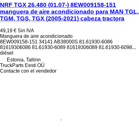
NRF TGX 26.480 (01.07-) 8EW009158-151
manguera de aire acondicionado para MAN TGL,
TGM, TGS, TGX (2005-2021) cabeza tractora
49,19 €
Sin IVA
Manguera de aire acondicionado
8EW009158-151 34141 AB38000S 81.61930-6086
81619306086 81.61930-6089 81619306089 81.61930-6098...
diésel
Estonia, Tallinn
TruckParts Eesti OÜ
Contacte con el vendedor