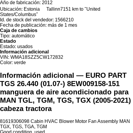
Año de fabricación:
2012
Ubicación:
Estonia
Tallinn
7151 km to "United
States/Columbus"
Id. de stock del vendedor:
1566210
Fecha de publicación:
más de 1 mes
Caja de cambios
Tipo:
automático
Estado
Estado:
usados
Información adicional
VIN:
WMA18SZZ5CW172832
Color:
verde
Información adicional — EURO PART
TGS 26.440 (01.07-) 8EW009158-151
manguera de aire acondicionado para
MAN TGL, TGM, TGS, TGX (2005-2021)
cabeza tractora
81619306098 Cabin HVAC Blower Motor Fan Assembly MAN
TGX, TGS, TGA, TGM
Good condition, used