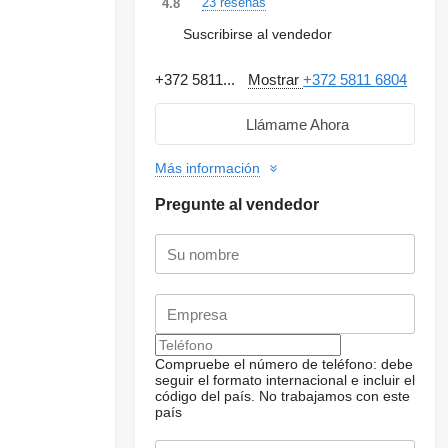
23 reseñas
4.8
Suscribirse al vendedor
+372 5811...
Mostrar
+372 5811 6804
Llámame Ahora
Más información
Pregunte al vendedor
Compruebe el número de teléfono: debe
seguir el formato internacional e incluir el
Solicitar fotos
adicionales
código del país.
No trabajamos con este
país