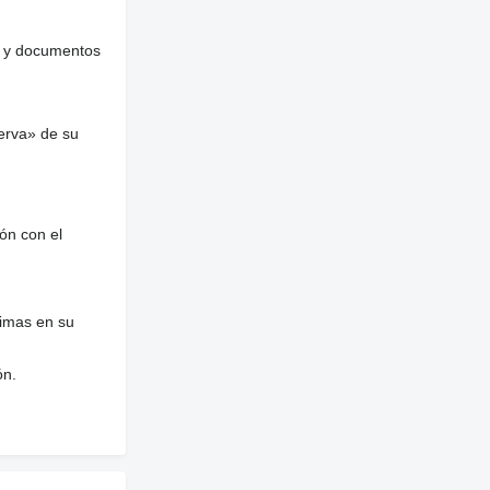
es y documentos
erva» de su
ón con el
nimas en su
ón.