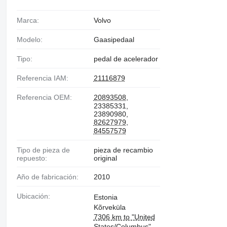
Marca:
Volvo
Modelo:
Gaasipedaal
Tipo:
pedal de acelerador
Referencia IAM:
21116879
Referencia OEM:
20893508
,
23385331,
23890980,
82627979
,
84557579
Tipo de pieza de
pieza de recambio
repuesto:
original
Año de fabricación:
2010
Ubicación:
Estonia
Kõrveküla
7306 km to "United
States/Columbus"