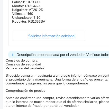
Läbisõit: 1079300
Mootor: D13C460
Käigukast: AT2612D
Võimsus: 460
Ülekandearv: 3,10
Reduktor: RS1356SV
Solicitar información adicional
Descripción proporcionada por el vendedor. Verifique todos
Consejos de compra
Consejos de seguridad
Verificación del vendedor
Si decide comprar maquinaria a un precio inferior, póngase en con
el propietario de la maquinaria. Una forma de engaño es present
comentarios y sugerencias para que lo comprobemos.
Comprobación de precios
Antes de confirmar una compra, revise detenidamente varias ofertas 
que le interesa es mucho menor que el de ofertas similares, piénsel
o a un intento de fraude por parte del vendedor.