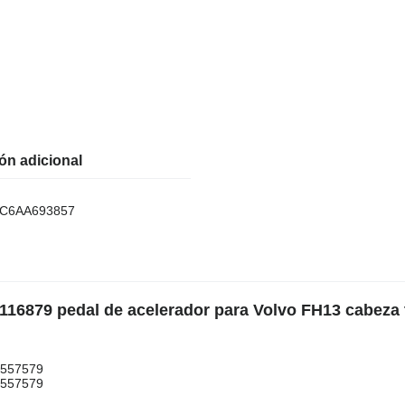
ón adicional
C6AA693857
116879 pedal de acelerador para Volvo FH13 cabeza 
4557579
4557579