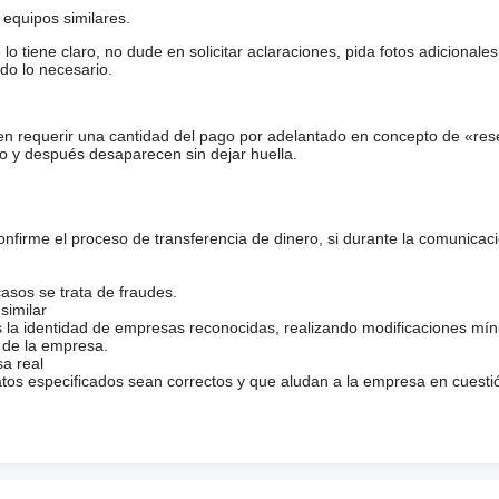
equipos similares.
tiene claro, no dude en solicitar aclaraciones, pida fotos adicional
do lo necesario.
en requerir una cantidad del pago por adelantado en concepto de «res
o y después desaparecen sin dejar huella.
firme el proceso de transferencia de dinero, si durante la comunicaci
casos se trata de fraudes.
similar
s la identidad de empresas reconocidas, realizando modificaciones mí
 de la empresa.
sa real
atos especificados sean correctos y que aludan a la empresa en cuesti