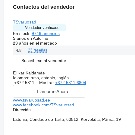
Contactos del vendedor
TSvaruosad
Vendedor verificado
En stock:
9746 anuncios
5
años en Autoline
23
años en el mercado
23 reseñas
4.8
Suscribirse al vendedor
Ellikar Kaldamäe
Idiomas:
ruso, estonio, inglés
+372 5811...
Mostrar
+372 5811 6804
Llámame Ahora
www.tsvaruosad.ee
www.facebook.com/TSvaruosad
Dirección
Estonia, Condado de Tartu, 60512, Kõrveküla, Pärna, 19