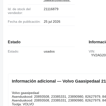
Id. de stock del
21116879
vendedor:
Fecha de publicación:
25 jul 2026
Estado
Informaci
Estado:
usados
VIN:
YV2AG20
Información adicional — Volvo Gaasipedaal 21
Volvo gaasipedaal
Asenduskood: 20893508, 23385331, 23890980, 82627979, 8
Asenduskood: 20893508, 23385331, 23890980, 82627979, 8
Tootja: VOLVO