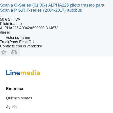
Scania G-Series (01.09-) ALPHA225 piloto trasero para
Scania P,G,R,T-series (2004-2017) autobús
50 €
Sin IVA
Piloto trasero
ALPHA225 A0342A699900 D14673
diésel
Estonia, Tallinn
TruckParts Eesti OÜ
Contacte con el vendedor
Empresa
Quiénes somos
Ayuda