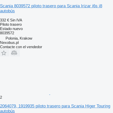
Scania 8039572 piloto trasero para Scania Irizar i6s i8
autobús
332 €
Sin IVA
Piloto trasero
Estado
nuevo
8039572
Polonia, Krakow
Nexobus.pl
Contacte con el vendedor
2
2064079, 1919935 piloto trasero para Scania Higer Touring
autobús