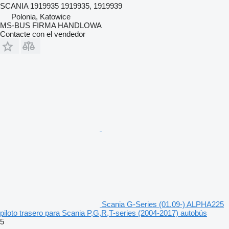
SCANIA 1919935 1919935, 1919939
Polonia, Katowice
MS-BUS FIRMA HANDLOWA
Contacte con el vendedor
Scania G-Series (01.09-) ALPHA225
piloto trasero para Scania P,G,R,T-series (2004-2017) autobús
5