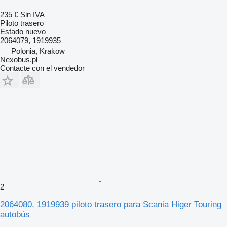
235 €
Sin IVA
Piloto trasero
Estado
nuevo
2064079, 1919935
Polonia, Krakow
Nexobus.pl
Contacte con el vendedor
2
2064080, 1919939 piloto trasero para Scania Higer Touring
autobús