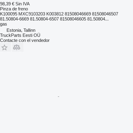
98,39 €
Sin IVA
Pinza de freno
K100095 MXC9103203 K003812 81508046669 81508046507
81.50804-6669 81.50804-6507 81508046605 81.50804...
gas
Estonia, Tallinn
TruckParts Eesti OÜ
Contacte con el vendedor