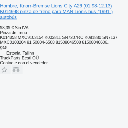
Hombre, Knorr-Bremse Lions City A26 (01.98-12.13)
K014998 pinza de freno para MAN Lion's bus (1991-)
autobús
98,39 €
Sin IVA
Pinza de freno
K014998 MXC9103154 K003811 SN7207RC K081880 SN7137
MXC9103204 81.50804-6508 81508046508 81508046606...
gas
Estonia, Tallinn
TruckParts Eesti OÜ
Contacte con el vendedor