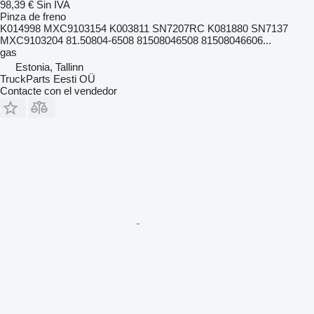
98,39 €
Sin IVA
Pinza de freno
K014998 MXC9103154 K003811 SN7207RC K081880 SN7137
MXC9103204 81.50804-6508 81508046508 81508046606...
gas
Estonia, Tallinn
TruckParts Eesti OÜ
Contacte con el vendedor