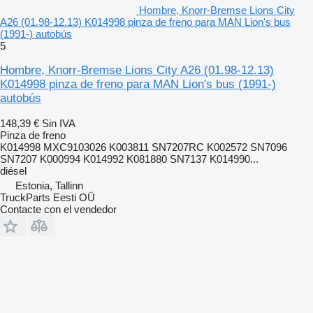
Hombre, Knorr-Bremse Lions City
A26 (01.98-12.13) K014998 pinza de freno para MAN Lion's bus
(1991-) autobús
5
Hombre, Knorr-Bremse Lions City A26 (01.98-12.13)
K014998 pinza de freno para MAN Lion's bus (1991-)
autobús
148,39 €
Sin IVA
Pinza de freno
K014998 MXC9103026 K003811 SN7207RC K002572 SN7096
SN7207 K000994 K014992 K081880 SN7137 K014990...
diésel
Estonia, Tallinn
TruckParts Eesti OÜ
Contacte con el vendedor