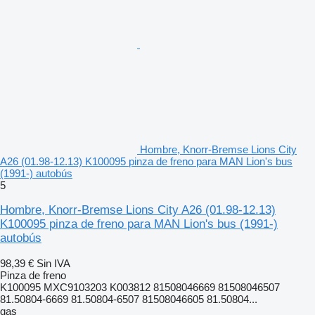
Hombre, Knorr-Bremse Lions City
A26 (01.98-12.13) K100095 pinza de freno para MAN Lion's bus
(1991-) autobús
5
Hombre, Knorr-Bremse Lions City A26 (01.98-12.13)
K100095 pinza de freno para MAN Lion's bus (1991-)
autobús
98,39 €
Sin IVA
Pinza de freno
K100095 MXC9103203 K003812 81508046669 81508046507
81.50804-6669 81.50804-6507 81508046605 81.50804...
gas