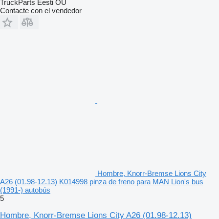
TruckParts Eesti OÜ
Contacte con el vendedor
Hombre, Knorr-Bremse Lions City
A26 (01.98-12.13) K014998 pinza de freno para MAN Lion's bus
(1991-) autobús
5
Hombre, Knorr-Bremse Lions City A26 (01.98-12.13)