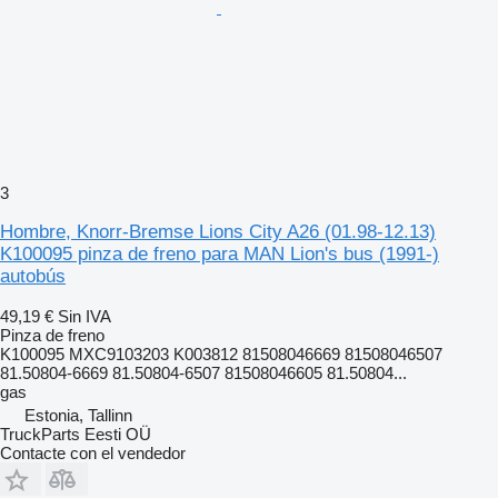
3
Hombre, Knorr-Bremse Lions City A26 (01.98-12.13)
K100095 pinza de freno para MAN Lion's bus (1991-)
autobús
49,19 €
Sin IVA
Pinza de freno
K100095 MXC9103203 K003812 81508046669 81508046507
81.50804-6669 81.50804-6507 81508046605 81.50804...
gas
Estonia, Tallinn
TruckParts Eesti OÜ
Contacte con el vendedor