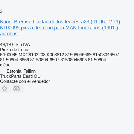
3
Knorr-Bremse Ciudad de los leones a23 (01.96-12.11)
K100095 pinza de freno para MAN Lion's bus (1991-)
autobús
49,19 €
Sin IVA
Pinza de freno
K100095 MXC9103203 K003812 81508046669 81508046507
81.50804-6669 81.50804-6507 81508046605 81.50804...
diésel
Estonia, Tallinn
TruckParts Eesti OÜ
Contacte con el vendedor