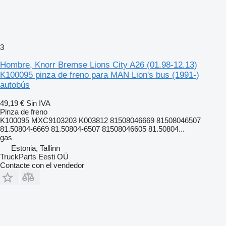
3
Hombre, Knorr Bremse Lions City A26 (01.98-12.13)
K100095 pinza de freno para MAN Lion's bus (1991-)
autobús
49,19 €
Sin IVA
Pinza de freno
K100095 MXC9103203 K003812 81508046669 81508046507
81.50804-6669 81.50804-6507 81508046605 81.50804...
gas
Estonia, Tallinn
TruckParts Eesti OÜ
Contacte con el vendedor