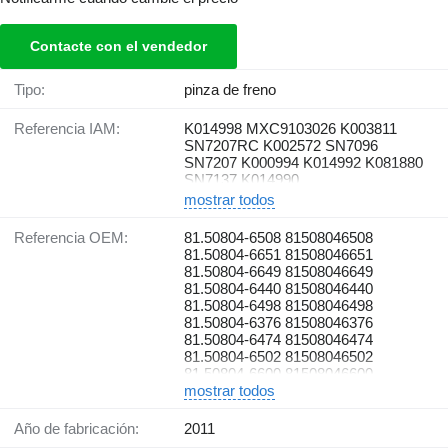
Contacte con el vendedor
Tipo:
pinza de freno
Referencia IAM:
K014998 MXC9103026 K003811
SN7207RC K002572 SN7096
SN7207 K000994 K014992 K081880
SN7137 K014990
mostrar todos
Referencia OEM:
81.50804-6508 81508046508
81.50804-6651 81508046651
81.50804-6649 81508046649
81.50804-6440 81508046440
81.50804-6498 81508046498
81.50804-6376 81508046376
81.50804-6474 81508046474
81.50804-6502 81508046502
81.50804-6600 81508046600
81508046596 81.50804
mostrar todos
Año de fabricación:
2011