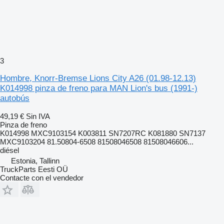
3
Hombre, Knorr-Bremse Lions City A26 (01.98-12.13)
K014998 pinza de freno para MAN Lion's bus (1991-)
autobús
49,19 €
Sin IVA
Pinza de freno
K014998 MXC9103154 K003811 SN7207RC K081880 SN7137
MXC9103204 81.50804-6508 81508046508 81508046606...
diésel
Estonia, Tallinn
TruckParts Eesti OÜ
Contacte con el vendedor