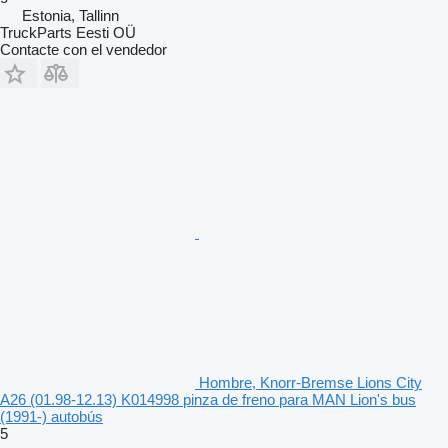
Estonia, Tallinn
TruckParts Eesti OÜ
Contacte con el vendedor
Hombre, Knorr-Bremse Lions City
A26 (01.98-12.13) K014998 pinza de freno para MAN Lion's bus
(1991-) autobús
5