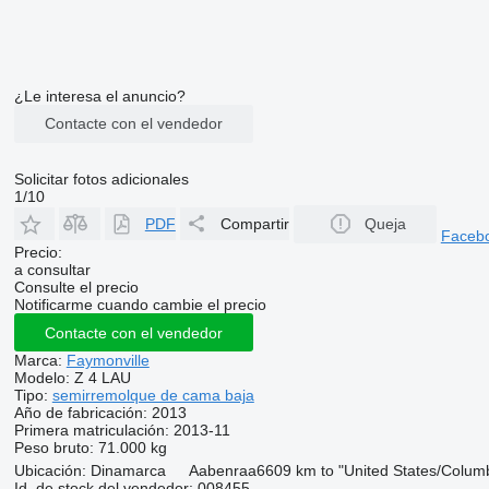
¿Le interesa el anuncio?
Contacte con el vendedor
Solicitar fotos adicionales
1/10
PDF
Compartir
Queja
Faceb
Precio:
a consultar
Consulte el precio
Notificarme cuando cambie el precio
Contacte con el vendedor
Marca:
Faymonville
Modelo:
Z 4 LAU
Tipo:
semirremolque de cama baja
Año de fabricación:
2013
Primera matriculación:
2013-11
Peso bruto:
71.000 kg
Ubicación:
Dinamarca
Aabenraa
6609 km to "United States/Colum
Id. de stock del vendedor:
008455