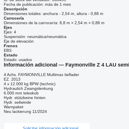
Fecha de publicación:
más de 1 mes
Descripción
Dimensiones totales:
anchura - 2,54 m, altura - 0,88 m
Carrocería
Dimensiones de la carrocería:
8,8 m × 2,54 m × 0,88 m
Ejes
Ejes:
4
Suspensión:
neumática/neumática
Eje de elevación
Frenos
EBS
Estado
Estado:
usados
Información adicional — Faymonville Z 4 LAU sem
4 Achs. FAYMONVILLE Multimax tieflader
EZ. 2013
4 x 12.000 kg BPW (technic)
Hydraulich Zwangslenkung
6.000 mm teleskob
Hydr. stützbeine hinten
Hydr. seilwinde
Warnpaket
Neu lackierung 11/2024
Solicitar información adicional