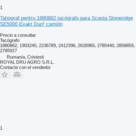
1
Tahograf pentru 1880862 tacógrafo para Scania Stoneridge
SE5000 Exakt Duo² camión
Precio a consultar
Tacógrafo
1880862, 1903245, 2236789, 2412396, 2628965, 2785440, 2858859,
2785927
Rumanía, Cristesti
ROYAL DRU AGRO S.R.L.
Contacte con el vendedor
1