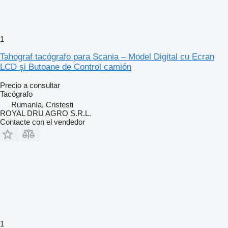
1
Tahograf tacógrafo para Scania – Model Digital cu Ecran
LCD și Butoane de Control camión
Precio a consultar
Tacógrafo
Rumanía, Cristesti
ROYAL DRU AGRO S.R.L.
Contacte con el vendedor
1