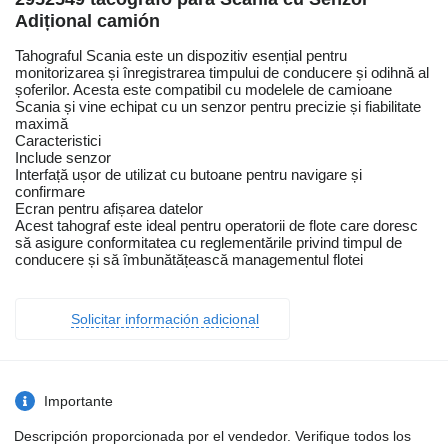
Adițional camión
Tahograful Scania este un dispozitiv esențial pentru
monitorizarea și înregistrarea timpului de conducere și odihnă al
șoferilor. Acesta este compatibil cu modelele de camioane
Scania și vine echipat cu un senzor pentru precizie și fiabilitate
maximă
Caracteristici
Include senzor
Interfață ușor de utilizat cu butoane pentru navigare și
confirmare
Ecran pentru afișarea datelor
Acest tahograf este ideal pentru operatorii de flote care doresc
să asigure conformitatea cu reglementările privind timpul de
conducere și să îmbunătățească managementul flotei
Solicitar información adicional
Importante
Descripción proporcionada por el vendedor. Verifique todos los