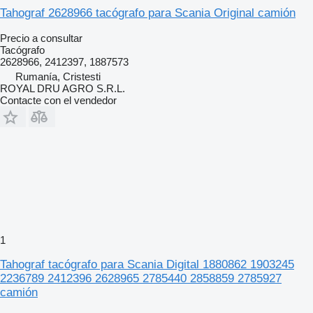
Tahograf 2628966 tacógrafo para Scania Original camión
Precio a consultar
Tacógrafo
2628966, 2412397, 1887573
Rumanía, Cristesti
ROYAL DRU AGRO S.R.L.
Contacte con el vendedor
1
Tahograf tacógrafo para Scania Digital 1880862 1903245
2236789 2412396 2628965 2785440 2858859 2785927
camión