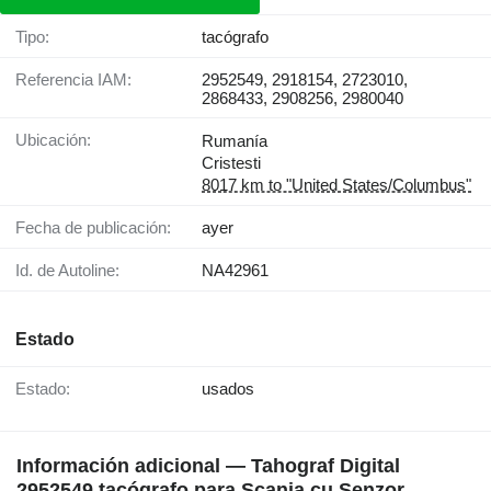
Tipo:
tacógrafo
Referencia IAM:
2952549, 2918154, 2723010,
2868433, 2908256, 2980040
Ubicación:
Rumanía
Cristesti
8017 km to "United States/Columbus"
Fecha de publicación:
ayer
Id. de Autoline:
NA42961
Estado
Estado:
usados
Información adicional — Tahograf Digital
2952549 tacógrafo para Scania cu Senzor