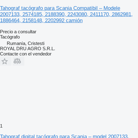
Tahograf tacógrafo para Scania Compatibil – Modele
2007133, 2574185, 2188390, 2243080, 2411170, 2862981,
1886464, 2158148, 2202992 camión
Precio a consultar
Tacógrafo
Rumanía, Cristesti
ROYAL DRU AGRO S.R.L.
Contacte con el vendedor
1
Tahograf digital tacógrafo para Scania – model 2007133,