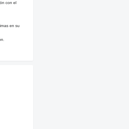
ón con el
nimas en su
ón.