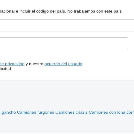
ional e incluir el código del país.
No trabajamos con este país
 de privacidad
y nuestro
acuerdo del usuario
.
icitud.
n gancho
Camiones furgones
Camiones chasis
Camiones con lona cor