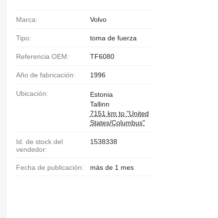
Marca:
Volvo
Tipo:
toma de fuerza
Referencia OEM:
TF6080
Año de fabricación:
1996
Ubicación:
Estonia
Tallinn
7151 km to "United
States/Columbus"
Id. de stock del
1538338
vendedor:
Fecha de publicación:
más de 1 mes