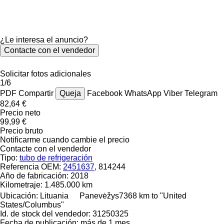
¿Le interesa el anuncio?
Contacte con el vendedor
Solicitar fotos adicionales
1/6
PDF
Compartir
Queja
Facebook
WhatsApp
Viber
Telegram
82,64 €
Precio neto
99,99 €
Precio bruto
Notificarme cuando cambie el precio
Contacte con el vendedor
Tipo:
tubo de refrigeración
Referencia OEM:
2451637
, 814244
Año de fabricación:
2018
Kilometraje:
1.485.000 km
Ubicación:
Lituania
Panevėžys
7368 km to "United
States/Columbus"
Id. de stock del vendedor:
31250325
Fecha de publicación:
más de 1 mes