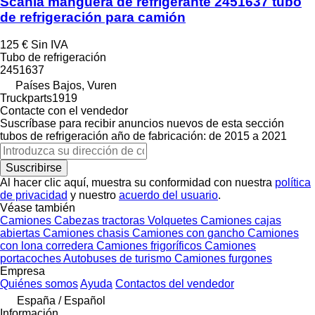
Scania manguera de refrigerante 2451637 tubo
de refrigeración para camión
125 €
Sin IVA
Tubo de refrigeración
2451637
Países Bajos, Vuren
Truckparts1919
Contacte con el vendedor
Suscríbase para recibir anuncios nuevos de esta sección
tubos de refrigeración
año de fabricación: de 2015 a 2021
Suscribirse
Al hacer clic aquí, muestra su conformidad con nuestra
política
de privacidad
y nuestro
acuerdo del usuario
.
Véase también
Camiones
Cabezas tractoras
Volquetes
Camiones cajas
abiertas
Camiones chasis
Camiones con gancho
Camiones
con lona corredera
Camiones frigoríficos
Camiones
portacoches
Autobuses de turismo
Camiones furgones
Empresa
Quiénes somos
Ayuda
Contactos del vendedor
España / Español
Información