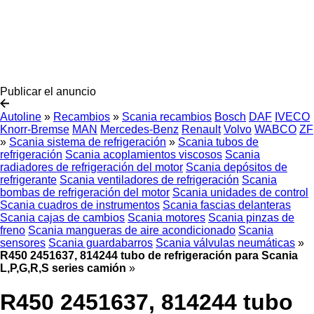
Publicar el anuncio
Autoline
»
Recambios
»
Scania recambios
Bosch
DAF
IVECO
Knorr-Bremse
MAN
Mercedes-Benz
Renault
Volvo
WABCO
ZF
»
Scania sistema de refrigeración
»
Scania tubos de
refrigeración
Scania acoplamientos viscosos
Scania
radiadores de refrigeración del motor
Scania depósitos de
refrigerante
Scania ventiladores de refrigeración
Scania
bombas de refrigeración del motor
Scania unidades de control
Scania cuadros de instrumentos
Scania fascias delanteras
Scania cajas de cambios
Scania motores
Scania pinzas de
freno
Scania mangueras de aire acondicionado
Scania
sensores
Scania guardabarros
Scania válvulas neumáticas
»
R450 2451637, 814244 tubo de refrigeración para Scania
L,P,G,R,S series camión
»
R450 2451637, 814244 tubo