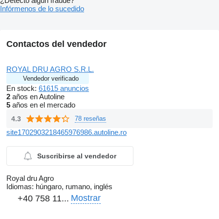
¿Detectó algún fraude?
Infórmenos de lo sucedido
Contactos del vendedor
ROYAL DRU AGRO S.R.L.
Vendedor verificado
En stock:
61615 anuncios
2
años en Autoline
5
años en el mercado
4.3
78 reseñas
site1702903218465976986.autoline.ro
Suscribirse al vendedor
Royal dru Agro
Idiomas:
húngaro, rumano, inglés
Mostrar
+40 758 11...