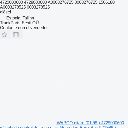
4729000600 4728800000 A0003276725 0003276725 1506180
A0003278525 0003278525
diésel
Estonia, Tallinn
TruckParts Eesti OÜ
Contacte con el vendedor
WABCO citaro (01.98-) 4729000600
válvula de control de freno para Mercedes-Benz Bus II (1996-)