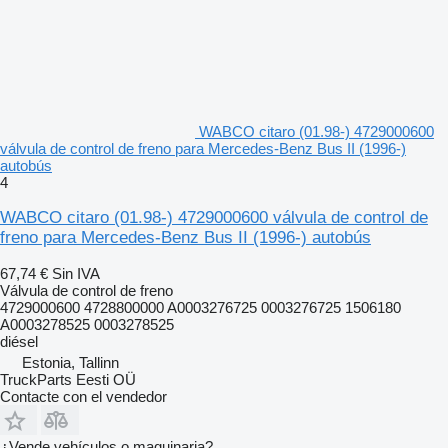
WABCO citaro (01.98-) 4729000600
válvula de control de freno para Mercedes-Benz Bus II (1996-)
autobús
4
WABCO citaro (01.98-) 4729000600 válvula de control de
freno para Mercedes-Benz Bus II (1996-) autobús
67,74 €
Sin IVA
Válvula de control de freno
4729000600 4728800000 A0003276725 0003276725 1506180
A0003278525 0003278525
diésel
Estonia, Tallinn
TruckParts Eesti OÜ
Contacte con el vendedor
¿Vende vehículos o maquinaria?