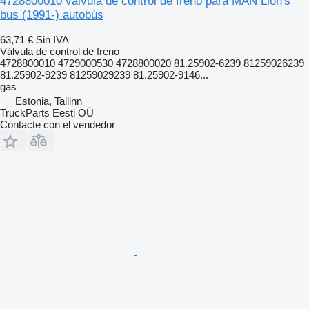
4728800010 válvula de control de freno para MAN Lion's
bus (1991-) autobús
63,71 €
Sin IVA
Válvula de control de freno
4728800010 4729000530 4728800020 81.25902-6239 81259026239
81.25902-9239 81259029239 81.25902-9146...
gas
Estonia, Tallinn
TruckParts Eesti OÜ
Contacte con el vendedor