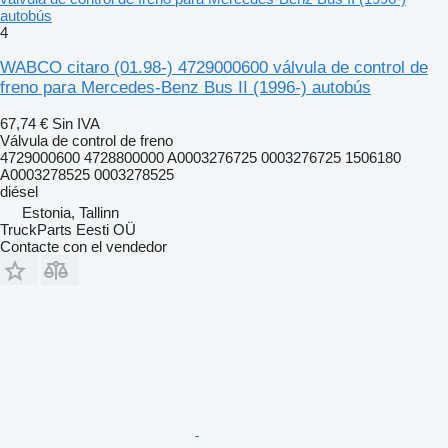
autobús
4
WABCO citaro (01.98-) 4729000600 válvula de control de
freno para Mercedes-Benz Bus II (1996-) autobús
67,74 €
Sin IVA
Válvula de control de freno
4729000600 4728800000 A0003276725 0003276725 1506180
A0003278525 0003278525
diésel
Estonia, Tallinn
TruckParts Eesti OÜ
Contacte con el vendedor