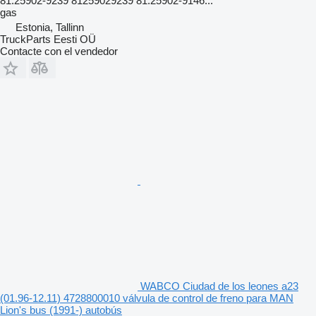
81.25902-9239 81259029239 81.25902-9146...
gas
Estonia, Tallinn
TruckParts Eesti OÜ
Contacte con el vendedor
WABCO Ciudad de los leones a23
(01.96-12.11) 4728800010 válvula de control de freno para MAN
Lion's bus (1991-) autobús