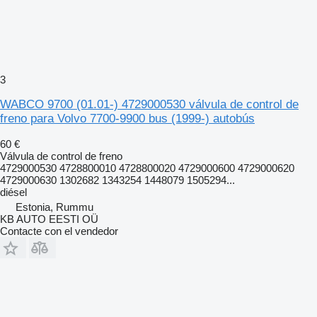
3
WABCO 9700 (01.01-) 4729000530 válvula de control de
freno para Volvo 7700-9900 bus (1999-) autobús
60 €
Válvula de control de freno
4729000530 4728800010 4728800020 4729000600 4729000620
4729000630 1302682 1343254 1448079 1505294...
diésel
Estonia, Rummu
KB AUTO EESTI OÜ
Contacte con el vendedor