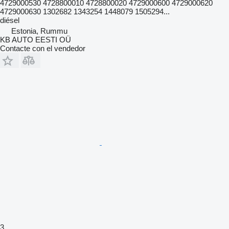
4729000530 4728800010 4728800020 4729000600 4729000620
4729000630 1302682 1343254 1448079 1505294...
diésel
Estonia, Rummu
KB AUTO EESTI OÜ
Contacte con el vendedor
3