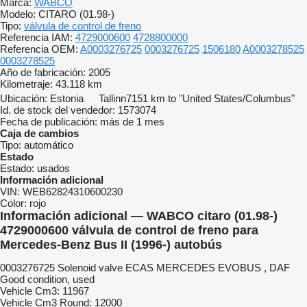
Marca:
WABCO
Modelo:
CITARO (01.98-)
Tipo:
válvula de control de freno
Referencia IAM:
4729000600
4728800000
Referencia OEM:
A0003276725
0003276725
1506180
A0003278525
0003278525
Año de fabricación:
2005
Kilometraje:
43.118 km
Ubicación:
Estonia
Tallinn
7151 km to "United States/Columbus"
Id. de stock del vendedor:
1573074
Fecha de publicación:
más de 1 mes
Caja de cambios
Tipo:
automático
Estado
Estado:
usados
Información adicional
VIN:
WEB62824310600230
Color:
rojo
Información adicional — WABCO citaro (01.98-)
4729000600 válvula de control de freno para
Mercedes-Benz Bus II (1996-) autobús
0003276725 Solenoid valve ECAS MERCEDES EVOBUS , DAF
Good condition, used
Vehicle Cm3: 11967
Vehicle Cm3 Round: 12000