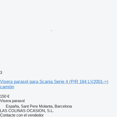
3
Visera parasol para Scania Serie 4 (P/R 164 L)(2001->)
camión
150 €
Visera parasol
España, Sant Pere Molanta, Barcelona
LAS COLINAS OCASION, S.L.
Contacte con el vendedor