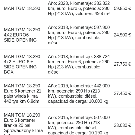
Año: 2023, kilometraje: 333.322
MAN TGM 18.290
km, euro: Euro 6, potencia: 290
59.850 €
Hp (213 kW), volumen: 49,9 m³
Año: 2018, kilometraje: 597.900
MAN TGM 18.290
km, euro: Euro 6, potencia: 290
4X2 EURO6 +
24.900 €
Hp (213 kW), combustible:
SIDE OPENING
diésel
MAN TGM 18.290
Año: 2018, kilometraje: 388.724
4x2 EURO 6 +
km, euro: Euro 6, potencia: 290
27.750 €
SIDE OPENING
Hp (213 kW), combustible:
BOX
diésel
MAN TGM 18.290
Año: 2019, kilometraje: 442.000
Euro 6 kontener 21
km, potencia: 290 Hp (213
27.450 €
palet winda klima
kW), combustible: diésel,
442 tys,km 6.8dm
capacidad de carga: 10.600 kg
MAN TGM 18.290
Año: 2015, kilometraje: 507.000
Euro 6 kontener
km, potencia: 290 Hp (213
firanka 20 pal
23.030 €
kW), combustible: diésel,
Sprowadzony klima
capacidad de carga: 10.190 kg