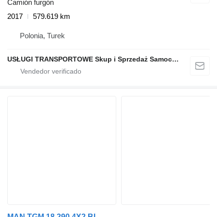
Camión furgón
2017
579.619 km
Polonia, Turek
USŁUGI TRANSPORTOWE Skup i Sprzedaż Samochodów
MAN TGM 18.290 4X2 BL