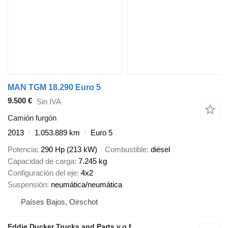
MAN TGM 18.290 Euro 5
9.500 €
Sin IVA
Camión furgón
2013
1.053.889 km
Euro 5
Potencia
290 Hp (213 kW)
Combustible
diésel
Capacidad de carga
7.245 kg
Configuración del eje
4x2
Suspensión
neumática/neumática
Países Bajos, Oirschot
Eddie Ducker Trucks and Parts v.o.f.