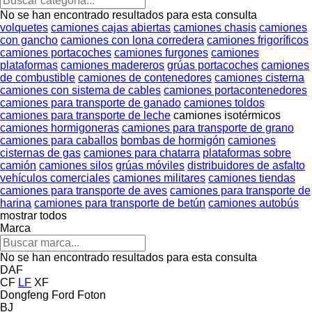
No se han encontrado resultados para esta consulta
volquetes
camiones cajas abiertas
camiones chasis
camiones
con gancho
camiones con lona corredera
camiones frigoríficos
camiones portacoches
camiones furgones
camiones
plataformas
camiones madereros
grúas portacoches
camiones
de combustible
camiones de contenedores
camiones cisterna
camiones con sistema de cables
camiones portacontenedores
camiones para transporte de ganado
camiones toldos
camiones para transporte de leche
camiones isotérmicos
camiones hormigoneras
camiones para transporte de grano
camiones para caballos
bombas de hormigón
camiones
cisternas de gas
camiones para chatarra
plataformas sobre
camión
camiones silos
grúas móviles
distribuidores de asfalto
vehículos comerciales
camiones militares
camiones tiendas
camiones para transporte de aves
camiones para transporte de
harina
camiones para transporte de betún
camiones autobús
mostrar todos
Marca
No se han encontrado resultados para esta consulta
DAF
CF
LF
XF
Dongfeng
Ford
Foton
BJ