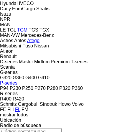
Hyundai
IVECO
Daily
EuroCargo
Stralis
Isuzu
NPR
MAN
LE
TGL
TGM
TGS
TGX
MAN-VW
Mercedes-Benz
Actros
Antos
Atego
Mitsubishi Fuso
Nissan
Atleon
Renault
D-series
Master
Midlum
Premium
T-series
Scania
G-series
G320
G360
G400
G410
P-series
P94
P230
P250
P270
P280
P320
P360
R-series
R400
R420
Schmitz Cargobull
Sinotruk Howo
Volvo
FE
FH
FL
FM
mostrar todos
Ubicación
Radio de búsqueda