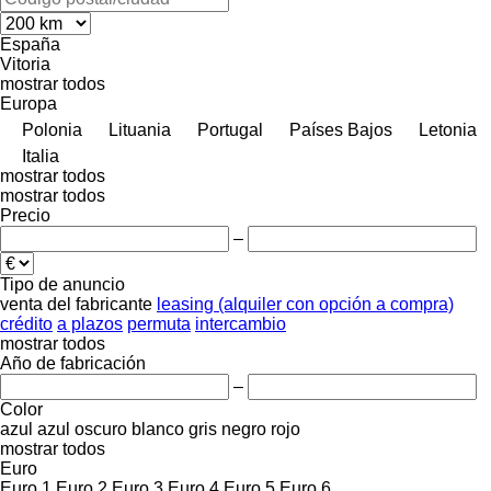
España
Vitoria
mostrar todos
Europa
Polonia
Lituania
Portugal
Países Bajos
Letonia
Italia
mostrar todos
mostrar todos
Precio
–
Tipo de anuncio
venta
del fabricante
leasing (alquiler con opción a compra)
crédito
a plazos
permuta
intercambio
mostrar todos
Año de fabricación
–
Color
azul
azul oscuro
blanco
gris
negro
rojo
mostrar todos
Euro
Euro 1
Euro 2
Euro 3
Euro 4
Euro 5
Euro 6