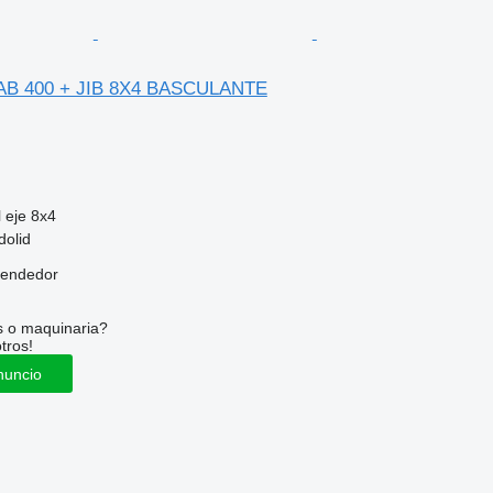
IAB 400 + JIB 8X4 BASCULANTE
 eje
8x4
dolid
vendedor
s o maquinaria?
tros!
nuncio