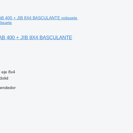
lquete
IAB 400 + JIB 8X4 BASCULANTE
 eje
8x4
dolid
vendedor