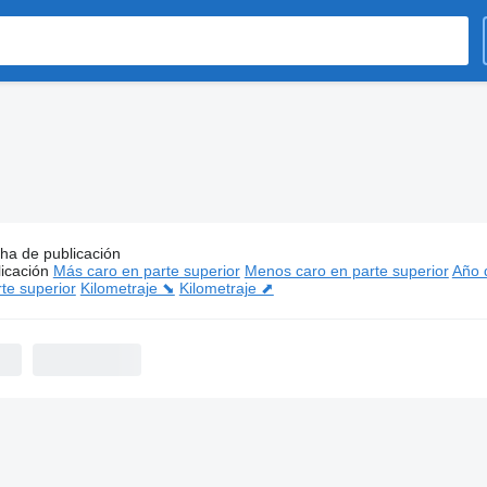
ha de publicación
os:
Scania volquetes
icación
Más caro en parte superior
Menos caro en parte superior
Año d
te superior
Kilometraje ⬊
Kilometraje ⬈