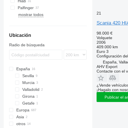
Hiab
Premium
S-series
G490
P270
R410
T164
Palfinger
T-series
Terberg
G500
P280
R420
21
mostrar todos
VM
P310
R440
Scania 420 H
P320
R450
P340
R470
98.000 €
Ubicación
Volquete
P360
R480
2006
Radio de búsqueda
P370
R490
409.000 km
Euro 3
P380
R500
Configuración del
P400
R520
España, Valla
P410
R530
AHV Export
España
Contacte con el 
P420
R560
Sevilla
P440
R580
Murcia
¿Vende vehículo
P450
R620
Valladolid
¡Hagalo con noso
P460
R650
Girona
Publicar el a
P500
R660
Getafe
R730
Europa
Asia
Polonia
otros
Países Bajos
China