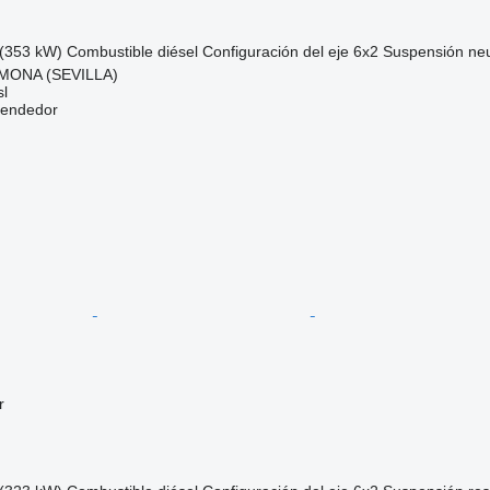
(353 kW)
Combustible
diésel
Configuración del eje
6x2
Suspensión
ne
MONA (SEVILLA)
l
vendedor
r