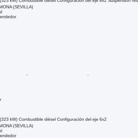
(323 kW)
Combustible
diésel
Configuración del eje
6x2
Suspensión
re
MONA (SEVILLA)
l
vendedor
r
(323 kW)
Combustible
diésel
Configuración del eje
6x2
MONA (SEVILLA)
l
vendedor