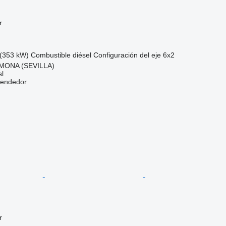
r
(353 kW)
Combustible
diésel
Configuración del eje
6x2
MONA (SEVILLA)
l
vendedor
r