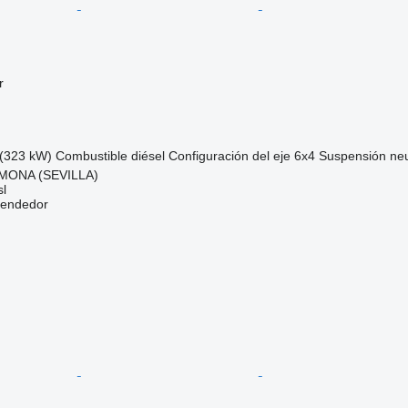
r
(323 kW)
Combustible
diésel
Configuración del eje
6x4
Suspensión
ne
MONA (SEVILLA)
l
vendedor