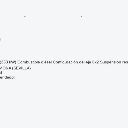
r
(353 kW)
Combustible
diésel
Configuración del eje
6x2
Suspensión
re
MONA (SEVILLA)
l
vendedor