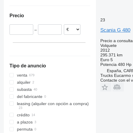
Noruega
Georgia
Ucrania
Reino Unido
Perú
Precio
Alemania
Argentina
23
Hungría
Scania G 480
–
Rumanía
Lituania
Precio a consulta
Volquete
mostrar todos
2012
295.371 km
Euro 5
Potencia
480 Hp 
Tipo de anuncio
España, CAR
venta
Trucks Eucarmo s
Contacte con el 
alquiler
subasta
del fabricante
leasing (alquiler con opción a compra)
crédito
a plazos
permuta