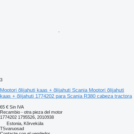
3
Mootori õlijahuti kaas + õlijahuti Scania Mootori õlijahuti
kaas + õlijahuti 1774202 para Scania R380 cabeza tractora
65 €
Sin IVA
Recambio - otra pieza del motor
1774202 1795526, 2010938
Estonia, Kõrveküla
TSvaruosad
Contacte con el vendedor