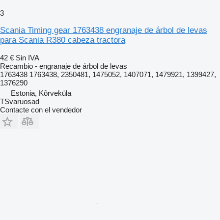
3
Scania Timing gear 1763438 engranaje de árbol de levas
para Scania R380 cabeza tractora
42 €
Sin IVA
Recambio - engranaje de árbol de levas
1763438 1763438, 2350481, 1475052, 1407071, 1479921, 1399427,
1376290
Estonia, Kõrveküla
TSvaruosad
Contacte con el vendedor