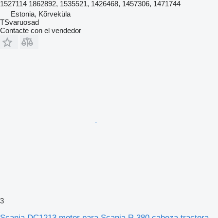
1527114 1862892, 1535521, 1426468, 1457306, 1471744
Estonia, Kõrveküla
TSvaruosad
Contacte con el vendedor
3
Scania DC1213 motor para Scania R 380 cabeza tractora