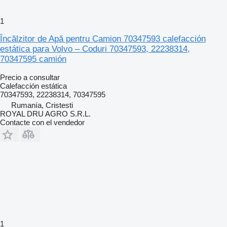
1
Încălzitor de Apă pentru Camion 70347593 calefacción
estática para Volvo – Coduri 70347593, 22238314,
70347595 camión
Precio a consultar
Calefacción estática
70347593, 22238314, 70347595
Rumanía, Cristesti
ROYAL DRU AGRO S.R.L.
Contacte con el vendedor
1