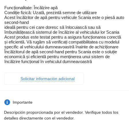
Funcționalitate: Încălzire apă
Condiție fizică: Uzată, prezintă semne de utilizare
Acest încălzitor de apă pentru vehicule Scania este o piesă auto
second-hand
ideală pentru cei care doresc să înlocuiască sau să
îmbunătățească sistemul de încălzire al vehiculului lor Scania
Acest produs este testat pentru a asigura funcționarea corectă
și eficientă. Vă rugăm să verificați compatibilitatea cu modelul
specific al vehiculului dumneavoastră înainte de achiziționare
Încălzitorul de apă second-hand pentru Scania este o soluție
economică și eficientă pentru menținerea unui sistem de
încălzire funcțional în vehiculul dumneavoastră
Solicitar información adicional
Importante
Descripción proporcionada por el vendedor. Verifique todos los
detalles directamente con el vendedor.