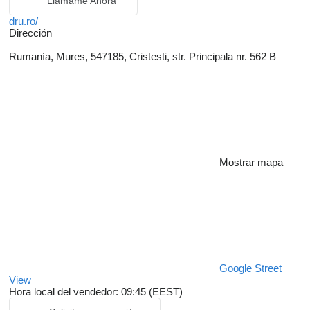
Llámame Ahora
dru.ro/
Dirección
Rumanía, Mures, 547185, Cristesti, str. Principala nr. 562 B
Mostrar mapa
Google Street
View
Hora local del vendedor: 09:45 (EEST)