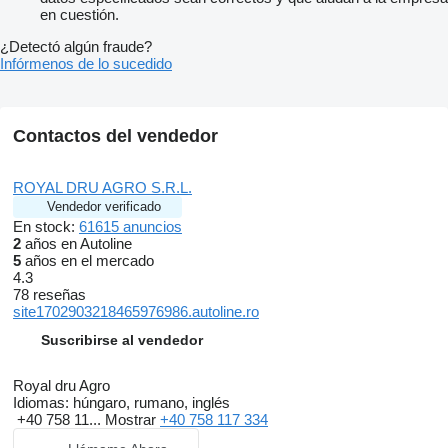
en cuestión.
¿Detectó algún fraude?
Infórmenos de lo sucedido
Contactos del vendedor
ROYAL DRU AGRO S.R.L.
Vendedor verificado
En stock:
61615 anuncios
2
años en Autoline
5
años en el mercado
4.3
78 reseñas
site1702903218465976986.autoline.ro
Suscribirse al vendedor
Royal dru Agro
Idiomas:
húngaro, rumano, inglés
+40 758 11...
Mostrar
+40 758 117 334