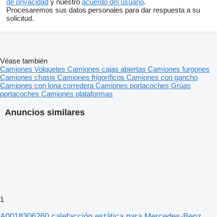
de privacidad
y nuestro
acuerdo del usuario
.
Procesaremos sus datos personales para dar respuesta a su
solicitud.
Véase también
Camiones
Volquetes
Camiones cajas abiertas
Camiones furgones
Camiones chasis
Camiones frigoríficos
Camiones con gancho
Camiones con lona corredera
Camiones portacoches
Grúas
portacoches
Camiones plataformas
Anuncios similares
1
A0018306260 calefacción estática para Mercedes-Benz