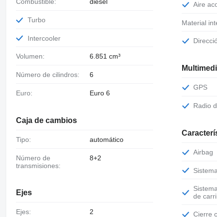
Combustible:
diésel
Aire a
Turbo
Material int
Intercooler
Direcc
Volumen:
6.851 cm³
Multimed
Número de cilindros:
6
GPS
Euro:
Euro 6
Radio 
Caja de cambios
Caracterí
Tipo:
automático
Airbag
Número de
8+2
transmisiones:
Sistem
Sistema de alerta de cambio involuntario
Ejes
de carri
Ejes:
2
Cierre