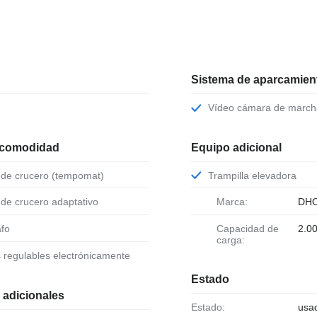
Sistema de aparcamient
Vídeo cámara de march
 comodidad
Equipo adicional
l de crucero (tempomat)
Trampilla elevadora
l de crucero adaptativo
Marca:
DH
afo
Capacidad de
2.0
carga:
s regulables electrónicamente
Estado
 adicionales
Estado:
usa