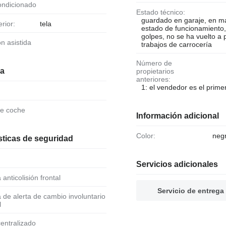
condicionado
Estado técnico:
guardado en garaje, en m
erior:
tela
estado de funcionamiento,
golpes, no se ha vuelto a p
ión asistida
trabajos de carrocería
Número de
ia
propietarios
anteriores:
1: el vendedor es el primer
de coche
Información adicional
Color:
neg
sticas de seguridad
Servicios adicionales
a anticolisión frontal
Servicio de entrega
l
 centralizado