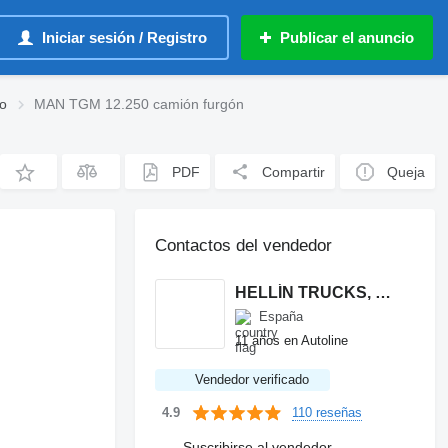
Iniciar sesión / Registro
Publicar el anuncio
o
MAN TGM 12.250 camión furgón
PDF
Compartir
Queja
Contactos del vendedor
HELLÍN TRUCKS, S. L. U.
España
11 años en Autoline
Vendedor verificado
110 reseñas
4.9
Suscribirse al vendedor