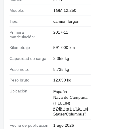
Modelo:
TGM 12.250
Tipo:
camión furgón
Primera
2017-11
matriculación:
Kilometraje:
591.000 km
Capacidad de carga:
3.355 kg
Peso neto:
8.735 kg
Peso bruto:
12.090 kg
Ubicación:
España
Nava de Campana
(HELLIN)
6745 km to "United
States/Columbus"
Fecha de publicación:
1 ago 2026