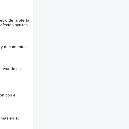
ecio de la oferta
defectos ocultos
es y documentos
erva» de su
ón con el
nimas en su