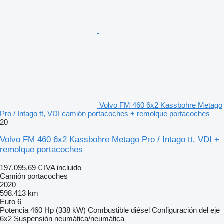
Volvo FM 460 6x2 Kassbohre Metago
Pro / Intago tt, VDI camión portacoches + remolque portacoches
20
Volvo FM 460 6x2 Kassbohre Metago Pro / Intago tt, VDI +
remolque portacoches
197.095,69 €
IVA incluido
Camión portacoches
2020
598.413 km
Euro 6
Potencia
460 Hp (338 kW)
Combustible
diésel
Configuración del eje
6x2
Suspensión
neumática/neumática