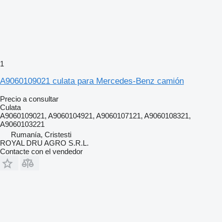
1
A9060109021 culata para Mercedes-Benz camión
Precio a consultar
Culata
A9060109021, A9060104921, A9060107121, A9060108321,
A9060103221
Rumanía, Cristesti
ROYAL DRU AGRO S.R.L.
Contacte con el vendedor