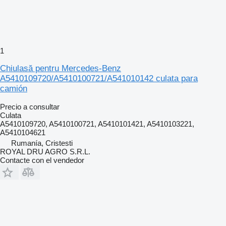
1
Chiulasă pentru Mercedes-Benz
A5410109720/A5410100721/A541010142 culata para
camión
Precio a consultar
Culata
A5410109720, A5410100721, A5410101421, A5410103221,
A5410104621
Rumanía, Cristesti
ROYAL DRU AGRO S.R.L.
Contacte con el vendedor