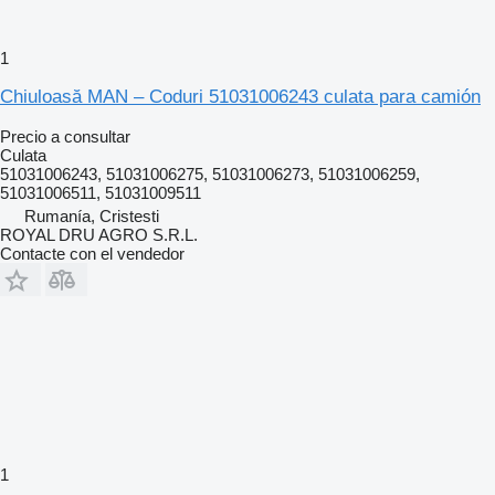
1
Chiuloasă MAN – Coduri 51031006243 culata para camión
Precio a consultar
Culata
51031006243, 51031006275, 51031006273, 51031006259,
51031006511, 51031009511
Rumanía, Cristesti
ROYAL DRU AGRO S.R.L.
Contacte con el vendedor
1