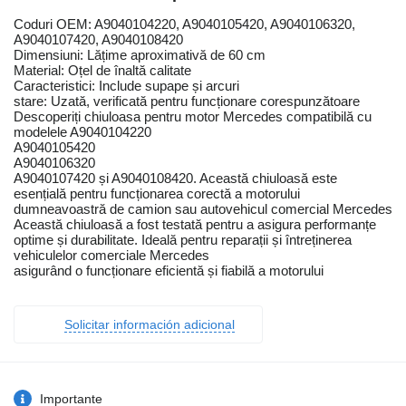
Coduri OEM: A9040104220, A9040105420, A9040106320,
A9040107420, A9040108420
Dimensiuni: Lățime aproximativă de 60 cm
Material: Oțel de înaltă calitate
Caracteristici: Include supape și arcuri
stare: Uzată, verificată pentru funcționare corespunzătoare
Descoperiți chiuloasa pentru motor Mercedes compatibilă cu
modelele A9040104220
A9040105420
A9040106320
A9040107420 și A9040108420. Această chiuloasă este
esențială pentru funcționarea corectă a motorului
dumneavoastră de camion sau autovehicul comercial Mercedes
Această chiuloasă a fost testată pentru a asigura performanțe
optime și durabilitate. Ideală pentru reparații și întreținerea
vehiculelor comerciale Mercedes
asigurând o funcționare eficientă și fiabilă a motorului
Solicitar información adicional
Importante