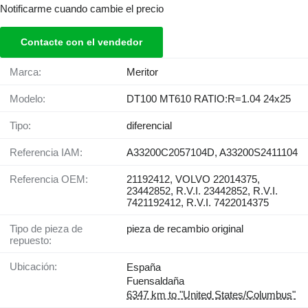
Notificarme cuando cambie el precio
Contacte con el vendedor
Marca:
Meritor
Modelo:
DT100 MT610 RATIO:R=1.04 24x25
Tipo:
diferencial
Referencia IAM:
A33200C2057104D, A33200S2411104
Referencia OEM:
21192412, VOLVO 22014375,
23442852, R.V.I. 23442852, R.V.I.
7421192412, R.V.I. 7422014375
Tipo de pieza de
pieza de recambio original
repuesto:
Ubicación:
España
Fuensaldaña
6347 km to "United States/Columbus"