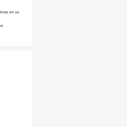
nimas en su
ón.