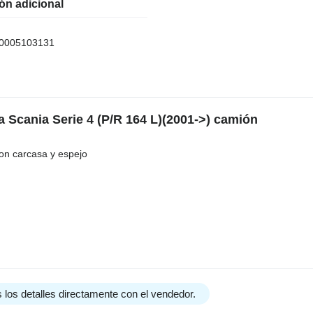
ón adicional
0005103131
a Scania Serie 4 (P/R 164 L)(2001->) camión
on carcasa y espejo
 los detalles directamente con el vendedor.