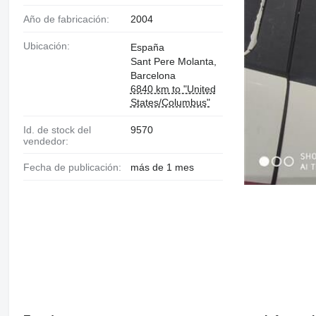
Año de fabricación:
2004
Ubicación:
España
Sant Pere Molanta,
Barcelona
6840 km to "United
States/Columbus"
Id. de stock del
9570
vendedor:
Fecha de publicación:
más de 1 mes