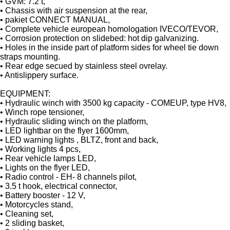
• GVM: 7.2 t,
• Chassis with air suspension at the rear,
• pakiet CONNECT MANUAL,
• Complete vehicle european homologation IVECO/TEVOR,
• Corrosion protection on slidebed: hot dip galvanizing.
• Holes in the inside part of platform sides for wheel tie down
straps mounting.
• Rear edge secued by stainless steel ovrelay.
• Antislippery surface.
EQUIPMENT:
• Hydraulic winch with 3500 kg capacity - COMEUP, type HV8,
• Winch rope tensioner,
• Hydraulic sliding winch on the platform,
• LED lightbar on the flyer 1600mm,
• LED warning lights , BLTZ, front and back,
• Working lights 4 pcs,
• Rear vehicle lamps LED,
• Lights on the flyer LED,
• Radio control - EH- 8 channels pilot,
• 3.5 t hook, electrical connector,
• Battery booster - 12 V,
• Motorcycles stand,
• Cleaning set,
• 2 sliding basket,