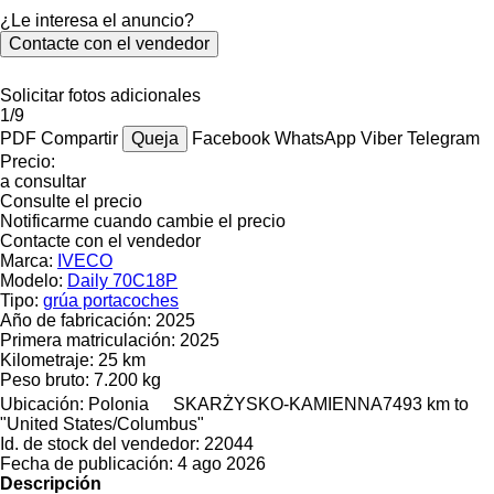
¿Le interesa el anuncio?
Contacte con el vendedor
Solicitar fotos adicionales
1/9
PDF
Compartir
Queja
Facebook
WhatsApp
Viber
Telegram
Precio:
a consultar
Consulte el precio
Notificarme cuando cambie el precio
Contacte con el vendedor
Marca:
IVECO
Modelo:
Daily 70C18P
Tipo:
grúa portacoches
Año de fabricación:
2025
Primera matriculación:
2025
Kilometraje:
25 km
Peso bruto:
7.200 kg
Ubicación:
Polonia
SKARŻYSKO-KAMIENNA
7493 km to
"United States/Columbus"
Id. de stock del vendedor:
22044
Fecha de publicación:
4 ago 2026
Descripción