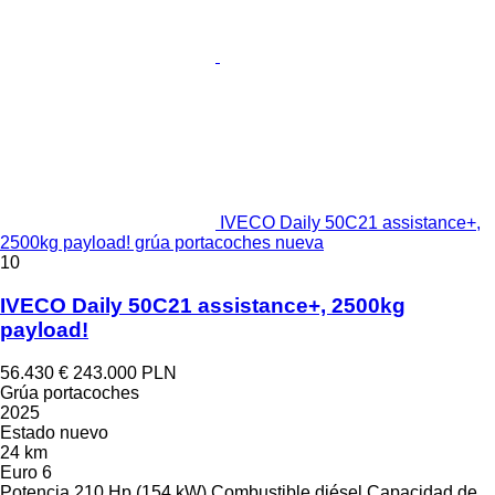
IVECO Daily 50C21 assistance+,
2500kg payload! grúa portacoches nueva
10
IVECO Daily 50C21 assistance+, 2500kg
payload!
56.430 €
243.000 PLN
Grúa portacoches
2025
Estado
nuevo
24 km
Euro 6
Potencia
210 Hp (154 kW)
Combustible
diésel
Capacidad de