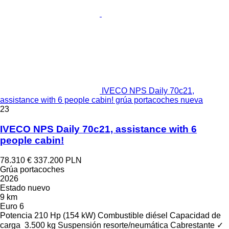
IVECO NPS Daily 70c21,
assistance with 6 people cabin! grúa portacoches nueva
23
IVECO NPS Daily 70c21, assistance with 6
people cabin!
78.310 €
337.200 PLN
Grúa portacoches
2026
Estado
nuevo
9 km
Euro 6
Potencia
210 Hp (154 kW)
Combustible
diésel
Capacidad de
carga
3.500 kg
Suspensión
resorte/neumática
Cabrestante
✓