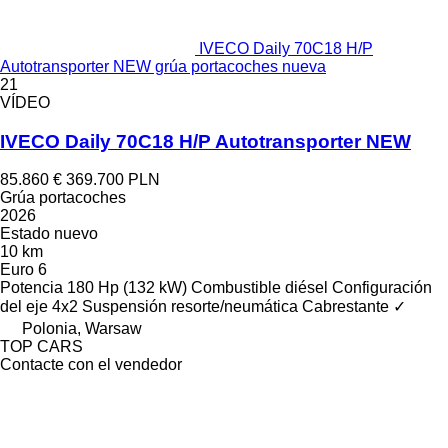
IVECO Daily 70C18 H/P
Autotransporter NEW grúa portacoches nueva
21
VÍDEO
IVECO Daily 70C18 H/P Autotransporter NEW
85.860 €
369.700 PLN
Grúa portacoches
2026
Estado
nuevo
10 km
Euro 6
Potencia
180 Hp (132 kW)
Combustible
diésel
Configuración
del eje
4x2
Suspensión
resorte/neumática
Cabrestante
✓
Polonia, Warsaw
TOP CARS
Contacte con el vendedor