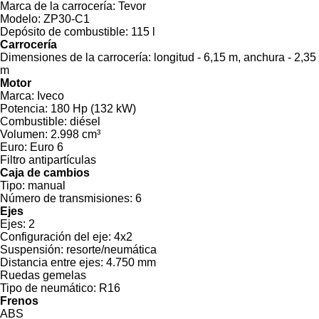
Marca de la carrocería:
Tevor
Modelo:
ZP30-C1
Depósito de combustible:
115 l
Carrocería
Dimensiones de la carrocería:
longitud - 6,15 m, anchura - 2,35
m
Motor
Marca:
Iveco
Potencia:
180 Hp (132 kW)
Combustible:
diésel
Volumen:
2.998 cm³
Euro:
Euro 6
Filtro antipartículas
Caja de cambios
Tipo:
manual
Número de transmisiones:
6
Ejes
Ejes:
2
Configuración del eje:
4x2
Suspensión:
resorte/neumática
Distancia entre ejes:
4.750 mm
Ruedas gemelas
Tipo de neumático:
R16
Frenos
ABS