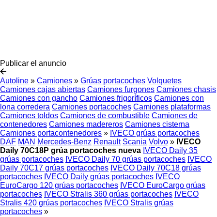
Publicar el anuncio
Autoline
»
Camiones
»
Grúas portacoches
Volquetes
Camiones cajas abiertas
Camiones furgones
Camiones chasis
Camiones con gancho
Camiones frigoríficos
Camiones con
lona corredera
Camiones portacoches
Camiones plataformas
Camiones toldos
Camiones de combustible
Camiones de
contenedores
Camiones madereros
Camiones cisterna
Camiones portacontenedores
»
IVECO grúas portacoches
DAF
MAN
Mercedes-Benz
Renault
Scania
Volvo
»
IVECO
Daily 70C18P grúa portacoches nueva
IVECO Daily 35
grúas portacoches
IVECO Daily 70 grúas portacoches
IVECO
Daily 70C17 grúas portacoches
IVECO Daily 70C18 grúas
portacoches
IVECO Daily grúas portacoches
IVECO
EuroCargo 120 grúas portacoches
IVECO EuroCargo grúas
portacoches
IVECO Stralis 360 grúas portacoches
IVECO
Stralis 420 grúas portacoches
IVECO Stralis grúas
portacoches
»