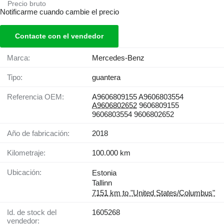
Precio bruto
Notificarme cuando cambie el precio
Contacte con el vendedor
Marca:
Mercedes-Benz
Tipo:
guantera
Referencia OEM:
A9606809155 A9606803554
A9606802652
9606809155
9606803554 9606802652
Año de fabricación:
2018
Kilometraje:
100.000 km
Ubicación:
Estonia
Tallinn
7151 km to "United States/Columbus"
Id. de stock del
1605268
vendedor: