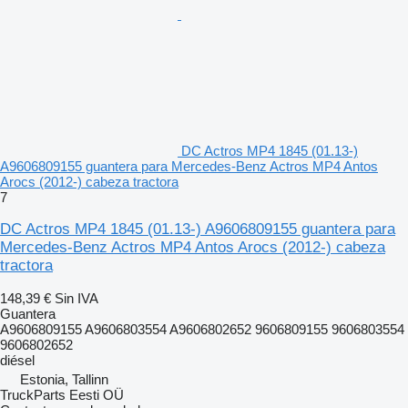
DC Actros MP4 1845 (01.13-)
A9606809155 guantera para Mercedes-Benz Actros MP4 Antos
Arocs (2012-) cabeza tractora
7
DC Actros MP4 1845 (01.13-) A9606809155 guantera para
Mercedes-Benz Actros MP4 Antos Arocs (2012-) cabeza
tractora
148,39 €
Sin IVA
Guantera
A9606809155 A9606803554 A9606802652 9606809155 9606803554
9606802652
diésel
Estonia, Tallinn
TruckParts Eesti OÜ