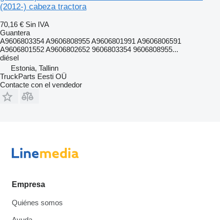
(2012-) cabeza tractora
70,16 €
Sin IVA
Guantera
A9606803354 A9606808955 A9606801991 A9606806591
A9606801552 A9606802652 9606803354 9606808955...
diésel
Estonia, Tallinn
TruckParts Eesti OÜ
Contacte con el vendedor
Empresa
Quiénes somos
Ayuda