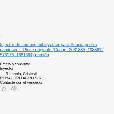
1
Injector de combustibil inyector para Scania pentru
camioane – Piese originale (Coduri: 2031835, 1933612,
575176, 1881564) camión
Precio a consultar
Inyector
Rumanía, Cristesti
ROYAL DRU AGRO S.R.L.
Contacte con el vendedor