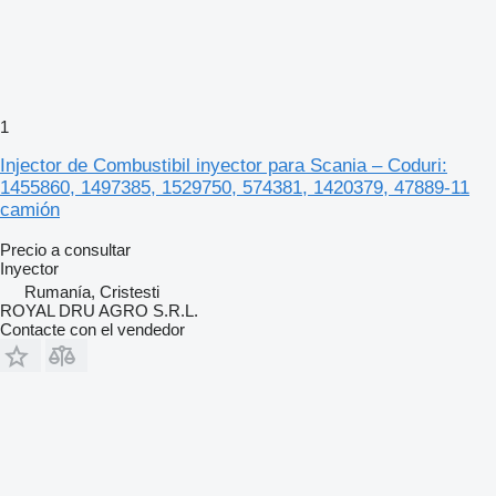
1
Injector de Combustibil inyector para Scania – Coduri:
1455860, 1497385, 1529750, 574381, 1420379, 47889-11
camión
Precio a consultar
Inyector
Rumanía, Cristesti
ROYAL DRU AGRO S.R.L.
Contacte con el vendedor