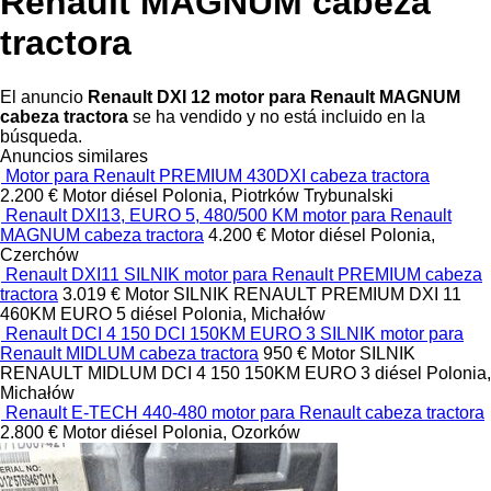
Renault MAGNUM cabeza
tractora
El anuncio
Renault DXI 12 motor para Renault MAGNUM
cabeza tractora
se ha vendido y no está incluido en la
búsqueda.
Anuncios similares
Motor para Renault PREMIUM 430DXI cabeza tractora
2.200 €
Motor
diésel
Polonia, Piotrków Trybunalski
Renault DXI13, EURO 5, 480/500 KM motor para Renault
MAGNUM cabeza tractora
4.200 €
Motor
diésel
Polonia,
Czerchów
Renault DXI11 SILNIK motor para Renault PREMIUM cabeza
tractora
3.019 €
Motor
SILNIK RENAULT PREMIUM DXI 11
460KM EURO 5
diésel
Polonia, Michałów
Renault DCI 4 150 DCI 150KM EURO 3 SILNIK motor para
Renault MIDLUM cabeza tractora
950 €
Motor
SILNIK
RENAULT MIDLUM DCI 4 150 150KM EURO 3
diésel
Polonia,
Michałów
Renault E-TECH 440-480 motor para Renault cabeza tractora
2.800 €
Motor
diésel
Polonia, Ozorków