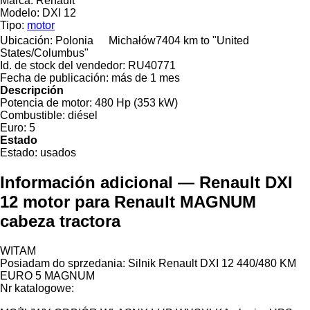
Marca:
Renault
Modelo:
DXI 12
Tipo:
motor
Ubicación:
Polonia
Michałów
7404 km to "United
States/Columbus"
Id. de stock del vendedor:
RU40771
Fecha de publicación:
más de 1 mes
Descripción
Potencia de motor:
480 Hp (353 kW)
Combustible:
diésel
Euro:
5
Estado
Estado:
usados
Información adicional — Renault DXI
12 motor para Renault MAGNUM
cabeza tractora
WITAM
Posiadam do sprzedania: Silnik Renault DXI 12 440/480 KM
EURO 5 MAGNUM
Nr katalogowe: