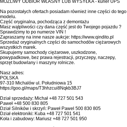
MOŻLIWY ODBIÓR WŁASNY LUB WYSYŁKA - kurier UPS
Na pozostałych ofertach posiadam również inne części do tego
modelu.
Część oryginalna, pochodząca z demontażu
Masz wątpliwości czy dana część jest do Twojego pojazdu ?
Sprawdzimy to po numerze VIN !
Zapraszamy na inne nasze aukcje: https://www.qindito.pl
Sprzedaż oryginalnych części do samochodów ciężarowych
wszystkich marek.
Skupujemy samochody ciężarowe, uszkodzone,
powypadkowe, bez prawa rejestracji, przyczepy, naczepy,
sprzęt budowlany i maszyny rolnicze.
Nasz adres:
POLSKA
97-310 Michalów ul. Południowa 15
https://goo.gl/maps/T3hhzcui8Nqkb3BJ7
Dział sprzedaży: Michał +48 727 501 543
Paweł +48 500 830 805
Dział Silników i skrzyń: Paweł Pawel 500 830 805
Dział elektroniki: Kuba +48 727 501 541
Koła i zabudowy: Mariusz +48 727 501 950