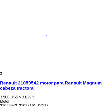
3
Renault 21059542 motor para Renault Magnum
cabeza tractora
3.500 US$
≈ 3.029 €
Motor
21059542, 21028191, DXI13