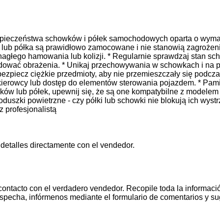
 bezpieczeństwa schowków i półek samochodowych oparta o wy
lub półka są prawidłowo zamocowane i nie stanowią zagrożenia
agłego hamowania lub kolizji. * Regularnie sprawdzaj stan sch
odować obrażenia. * Unikaj przechowywania w schowkach i na 
bezpiecz ciężkie przedmioty, aby nie przemieszczały się podcza
erowcy lub dostęp do elementów sterowania pojazdem. * Pamięt
w lub półek, upewnij się, że są one kompatybilne z modelem sa
uszki powietrzne - czy półki lub schowki nie blokują ich wyst
 profesjonalistą
 detalles directamente con el vendedor.
contacto con el verdadero vendedor. Recopile toda la informació
pecha, infórmenos mediante el formulario de comentarios y s