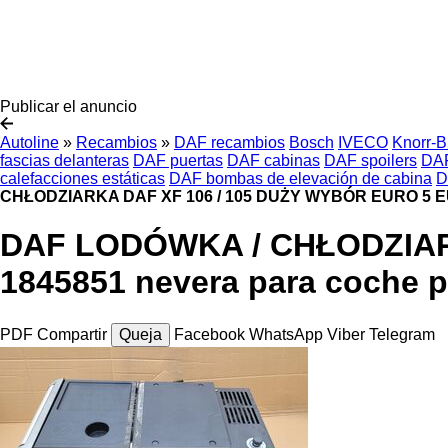
Publicar el anuncio
Autoline
»
Recambios
»
DAF recambios
Bosch
IVECO
Knorr-
fascias delanteras
DAF puertas
DAF cabinas
DAF spoilers
DAF
calefacciones estáticas
DAF bombas de elevación de cabina
D
CHŁODZIARKA DAF XF 106 / 105 DUŻY WYBÓR EURO 5 EURO
DAF LODÓWKA / CHŁODZIAR
1845851 nevera para coche p
PDF
Compartir
Queja
Facebook
WhatsApp
Viber
Telegram