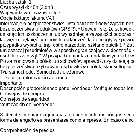
Liczba sztuk: 1
Czas wysyłki: 48h (2 dni)
Województwo: mazowieckie
Opcje faktury: faktura VAT
Informacje o bezpieczeństwie: Lista ostrzeżeń dotyczących
bezpieczeństwa produktów (GPSR): * Upewnij się, że schowek 
uniknąć ich uszkodzenia lub wypadnięcia zawartości podczas n
krawędzi, pęknięć lub innych uszkodzeń, które mogłyby spow
przypadku wypadku (np. ostre narzędzia, szklane butelki). * Za
umieszczaj przedmiotów w sposób ograniczający widoczność ki
osób lub zwierząt. * W przypadku montażu dodatkowych schowkó
Po zamontowaniu półek lub schowków sprawdź, czy działają pod
bezpieczeństwa użytkowania schowków i półek, skonsultuj się z
Typ samochodu: Samochody ciężarowe
Solicitar información adicional
Importante
Descripción proporcionada por el vendedor. Verifique todos los
Consejos de compra
Consejos de seguridad
Verificación del vendedor
Si decide comprar maquinaria a un precio inferior, póngase en 
forma de engaño es presentarse como empresa. En caso de sos
Comprobación de precios