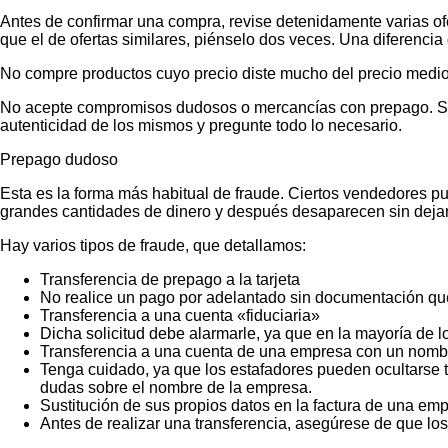
Antes de confirmar una compra, revise detenidamente varias ofer
que el de ofertas similares, piénselo dos veces. Una diferencia 
No compre productos cuyo precio diste mucho del precio medio
No acepte compromisos dudosos o mercancías con prepago. Si no
autenticidad de los mismos y pregunte todo lo necesario.
Prepago dudoso
Esta es la forma más habitual de fraude. Ciertos vendedores p
grandes cantidades de dinero y después desaparecen sin dejar
Hay varios tipos de fraude, que detallamos:
Transferencia de prepago a la tarjeta
No realice un pago por adelantado sin documentación que
Transferencia a una cuenta «fiduciaria»
Dicha solicitud debe alarmarle, ya que en la mayoría de lo
Transferencia a una cuenta de una empresa con un nombr
Tenga cuidado, ya que los estafadores pueden ocultarse t
dudas sobre el nombre de la empresa.
Sustitución de sus propios datos en la factura de una emp
Antes de realizar una transferencia, asegúrese de que lo