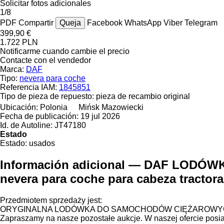
Solicitar fotos adicionales
1/8
PDF
Compartir
Queja
Facebook
WhatsApp
Viber
Telegram
399,90 €
1.722 PLN
Notificarme cuando cambie el precio
Contacte con el vendedor
Marca:
DAF
Tipo:
nevera para coche
Referencia IAM:
1845851
Tipo de pieza de repuesto:
pieza de recambio original
Ubicación:
Polonia
Mińsk Mazowiecki
Fecha de publicación:
19 jul 2026
Id. de Autoline:
JT47180
Estado
Estado:
usados
Información adicional — DAF LODÓW
nevera para coche para cabeza tractora
Przedmiotem sprzedaży jest:
ORYGINALNA LODÓWKA DO SAMOCHODÓW CIĘŻAROWYCH 
Zapraszamy na nasze pozostałe aukcje. W naszej ofercie posi