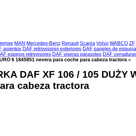
Bremse
MAN
Mercedes-Benz
Renault
Scania
Volvo
WABCO
ZF
 asientos
DAF retrovisores exteriores
DAF paneles de esquina
AF espejos retrovisores
DAF viseras parasoles
DAF cerradura
 6 1845851 nevera para coche para cabeza tractora
»
KA DAF XF 106 / 105 DUŻY
ara cabeza tractora