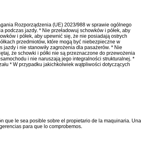
magania Rozporządzenia (UE) 2023/988 w sprawie ogólnego
 podczas jazdy. * Nie przeładowuj schowków i półek, aby
owków i półek, aby upewnić się, że nie posiadają ostrych
półkach przedmiotów, które mogą być niebezpieczne w
s jazdy i nie stanowiły zagrożenia dla pasażerów. * Nie
aj, że schowki i półki nie są przeznaczone do przewożenia
mochodu i nie naruszają jego integralności strukturalnej. *
rzału * W przypadku jakichkolwiek wątpliwości dotyczących
n que le sea posible sobre el propietario de la maquinaria. Una
ugerencias para que lo comprobemos.