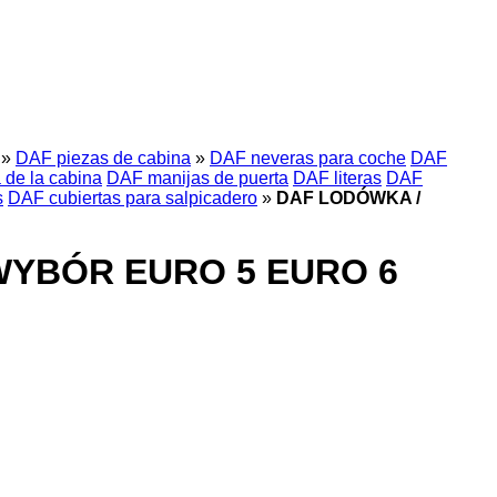
»
DAF piezas de cabina
»
DAF neveras para coche
DAF
 de la cabina
DAF manijas de puerta
DAF literas
DAF
s
DAF cubiertas para salpicadero
»
DAF LODÓWKA /
 WYBÓR EURO 5 EURO 6