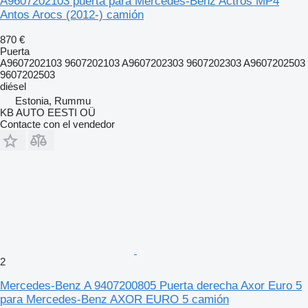
A9607202103 puerta para Mercedes-Benz Actros MP4
Antos Arocs (2012-) camión
870 €
Puerta
A9607202103 9607202103 A9607202303 9607202303 A9607202503
9607202503
diésel
Estonia, Rummu
KB AUTO EESTI OÜ
Contacte con el vendedor
2
Mercedes-Benz A 9407200805 Puerta derecha Axor Euro 5
para Mercedes-Benz AXOR EURO 5 camión