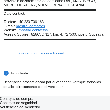
provin din dezmembrari de camioane DAF, MAN, IVECO,
MERCEDES-BENZ, VOLVO, RENAULT, SCANIA.
▬▬▬▬▬▬▬▬▬▬▬▬▬▬▬▬▬▬▬▬▬▬▬▬▬
Date contact:
Telefon: +40.230.706.188
E-mail:
mostrar contactos
Website:
mostrar contactos
Adresa: Stroiesti 828C, DN17, km. 4, 727500, judetul Suceava
▬▬▬▬▬▬▬▬▬▬▬▬▬▬▬▬▬▬▬▬▬▬▬▬▬
Solicitar información adicional
Importante
Descripción proporcionada por el vendedor. Verifique todos los
detalles directamente con el vendedor.
Consejos de compra
Consejos de seguridad
Verificación del vendedor