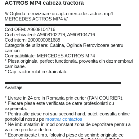
ACTROS MP4 cabeza tractora
/// Oglinda retrovizoare dreapta mercedes actros mp4
MERCEDES ACTROS MP4 ///
▬▬▬▬▬▬▬▬▬▬▬▬▬▬▬▬▬▬▬▬▬▬▬▬▬
Cod OEM: A9608104716
Cod echivalent: A9608102219, A9608104716
Cod intern: 2000000061689
Categoria de utilizare: Cabina, Oglinda Retrovizoare pentru
camion
Compatibilitate: MERCEDES ACTROS MP4
* Piesa originala, perfect functionala, provenita din dezmembrari
camioane.
* Cap tractor rulat in strainatate.
▬▬▬▬▬▬▬▬▬▬▬▬▬▬▬▬▬▬▬▬▬▬▬▬▬
Avantaje:
* Livrare in 24 ore in Romania prin curier (FAN COURIER).
* Fiecare piesa este verificata de catre profesionisti cu
experienta.
* Pentru alte piese noi sau second-hand, puteti consulta online
portofoliul nostru pe
mostrar contactos
* Ne imbunatatim in mod constant zona de depozitare pentru a
va oferi produse de top.
* Economiseste timp, folosind piese de schimb originale ce