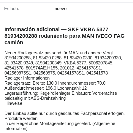
Estado:
nuevo
Información adicional — SKF VKBA 5377
81934200288 rodamiento para MAN IVECO FAG
camión
Neuer Radlagersatz passend für MAN und andere Vergl.
81934200288, 81.93420.0288, 81.93420.0330, 81934200330,
81.93420.0349, 81934200349, VKBA 5377, 5006207845,
42541578, 801974AE.H195, 201012, 42541578S1,
042569975S1, 042569975, 042541578S1, 042541578
Radlager Informationen
Radlagersatz: Breite: 130,0 Innendurchmesser: 70,0
Außendurchmesser: 196,0 Lochanzahl: 12
Lagerausführung: Kegelrollenlager Einbauort: Vorderachse
beidseitig mit ABS-Drehzahlring
Hinweise
Der Einbau sollte nur durch geschultes Fachpersonal erfolgen.
Produkte werden
in der Regel ohne Montageanleitung geliefert. (Allgemeine
Information)