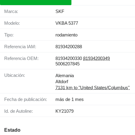
Marca:
SKF
Modelo:
VKBA 5377
Tipo:
rodamiento
Referencia IAM:
81934200288
Referencia OEM:
81934200330
81934200349
5006207845
Ubicación:
Alemania
Altdorf
7131 km to "United States/Columbus"
Fecha de publicación:
más de 1 mes
Id. de Autoline:
KY21079
Estado