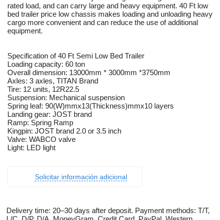
rated load, and can carry large and heavy equipment. 40 Ft low
bed trailer price low chassis makes loading and unloading heavy
cargo more convenient and can reduce the use of additional
equipment.
Specification of 40 Ft Semi Low Bed Trailer
Loading capacity: 60 ton
Overall dimension: 13000mm * 3000mm *3750mm
Axles: 3 axles, TITAN Brand
Tire: 12 units, 12R22.5
Suspension: Mechanical suspension
Spring leaf: 90(W)mmx13(Thickness)mmx10 layers
Landing gear: JOST brand
Ramp: Spring Ramp
Kingpin: JOST brand 2.0 or 3.5 inch
Valve: WABCO valve
Light: LED light
Solicitar información adicional
Delivery time: 20–30 days after deposit. Payment methods: T/T,
L/C, D/P, D/A, MoneyGram, Credit Card, PayPal, Western