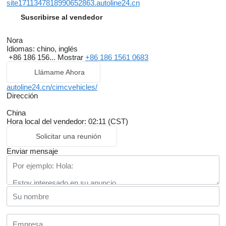
site1711347818990652863.autoline24.cn
Suscribirse al vendedor
Nora
Idiomas:
chino, inglés
+86 186 156...
Mostrar
+86 186 1561 0683
Llámame Ahora
autoline24.cn/cimcvehicles/
Dirección
China
Hora local del vendedor: 02:11 (CST)
Solicitar una reunión
Enviar mensaje