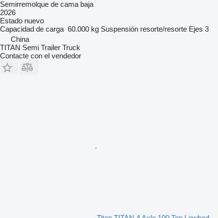
Semirremolque de cama baja
2026
Estado
nuevo
Capacidad de carga
60.000 kg
Suspensión
resorte/resorte
Ejes
3
China
TITAN Semi Trailer Truck
Contacte con el vendedor
Titan TITAN 4 Axle 100 Ton Lowbed