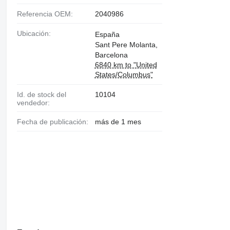
Referencia OEM:
2040986
Ubicación:
España
Sant Pere Molanta,
Barcelona
6840 km to "United
States/Columbus"
Id. de stock del
10104
vendedor:
Fecha de publicación:
más de 1 mes