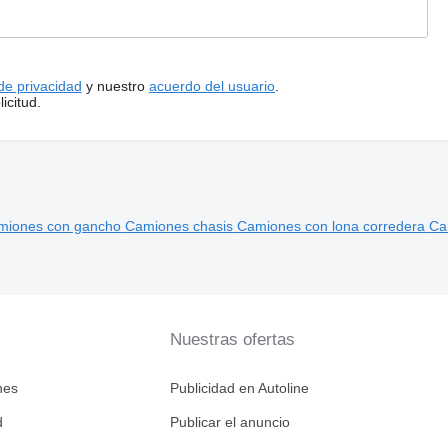
 de privacidad
y nuestro
acuerdo del usuario
.
icitud.
miones con gancho
Camiones chasis
Camiones con lona corredera
Ca
Nuestras ofertas
nes
Publicidad en Autoline
d
Publicar el anuncio