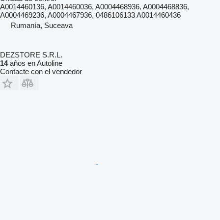
A0014460136, A0014460036, A0004468936, A0004468836,
A0004469236, A0004467936, 0486106133 A0014460436
Rumanía, Suceava
DEZSTORE S.R.L.
14
años en Autoline
Contacte con el vendedor