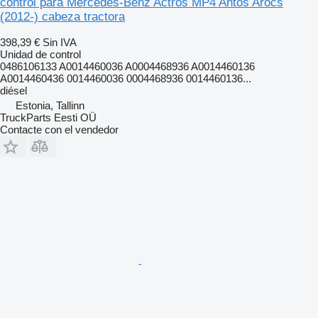
control para Mercedes-Benz Actros MP4 Antos Arocs
(2012-) cabeza tractora
398,39 €
Sin IVA
Unidad de control
0486106133 A0014460036 A0004468936 A0014460136
A0014460436 0014460036 0004468936 0014460136...
diésel
Estonia, Tallinn
TruckParts Eesti OÜ
Contacte con el vendedor