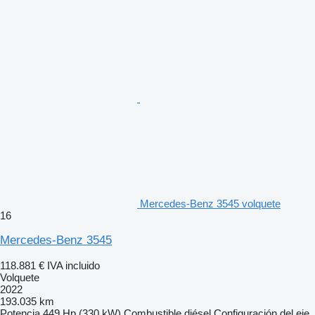
Mercedes-Benz 3545 volquete
16
Mercedes-Benz 3545
118.881 €
IVA incluido
Volquete
2022
193.035 km
Potencia
449 Hp (330 kW)
Combustible
diésel
Configuración del eje