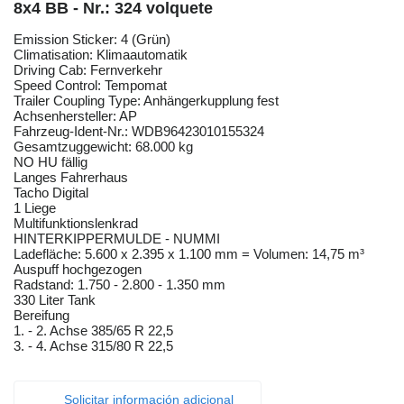
8x4 BB - Nr.: 324 volquete
Emission Sticker: 4 (Grün)
Climatisation: Klimaautomatik
Driving Cab: Fernverkehr
Speed Control: Tempomat
Trailer Coupling Type: Anhängerkupplung fest
Achsenhersteller: AP
Fahrzeug-Ident-Nr.: WDB96423010155324
Gesamtzuggewicht: 68.000 kg
NO HU fällig
Langes Fahrerhaus
Tacho Digital
1 Liege
Multifunktionslenkrad
HINTERKIPPERMULDE - NUMMI
Ladefläche: 5.600 x 2.395 x 1.100 mm = Volumen: 14,75 m³
Auspuff hochgezogen
Radstand: 1.750 - 2.800 - 1.350 mm
330 Liter Tank
Bereifung
1. - 2. Achse 385/65 R 22,5
3. - 4. Achse 315/80 R 22,5
Solicitar información adicional