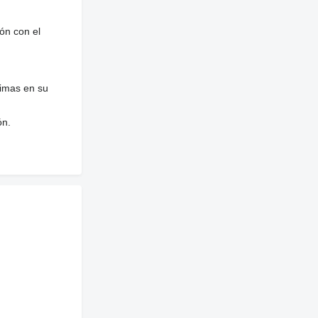
ón con el
nimas en su
ón.