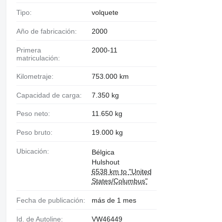
Tipo:
volquete
Año de fabricación:
2000
Primera
2000-11
matriculación:
Kilometraje:
753.000 km
Capacidad de carga:
7.350 kg
Peso neto:
11.650 kg
Peso bruto:
19.000 kg
Ubicación:
Bélgica
Hulshout
6538 km to "United
States/Columbus"
Fecha de publicación:
más de 1 mes
Id. de Autoline:
VW46449