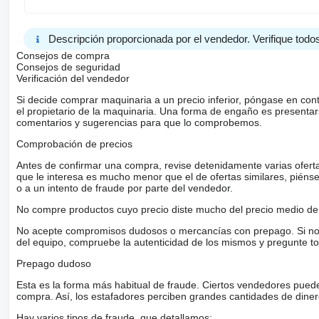
Descripción proporcionada por el vendedor. Verifique todos
Consejos de compra
Consejos de seguridad
Verificación del vendedor
Si decide comprar maquinaria a un precio inferior, póngase en con
el propietario de la maquinaria. Una forma de engaño es present
comentarios y sugerencias para que lo comprobemos.
Comprobación de precios
Antes de confirmar una compra, revise detenidamente varias ofertas 
que le interesa es mucho menor que el de ofertas similares, piénsel
o a un intento de fraude por parte del vendedor.
No compre productos cuyo precio diste mucho del precio medio de 
No acepte compromisos dudosos o mercancías con prepago. Si no lo 
del equipo, compruebe la autenticidad de los mismos y pregunte to
Prepago dudoso
Esta es la forma más habitual de fraude. Ciertos vendedores pued
compra. Así, los estafadores perciben grandes cantidades de diner
Hay varios tipos de fraude, que detallamos: