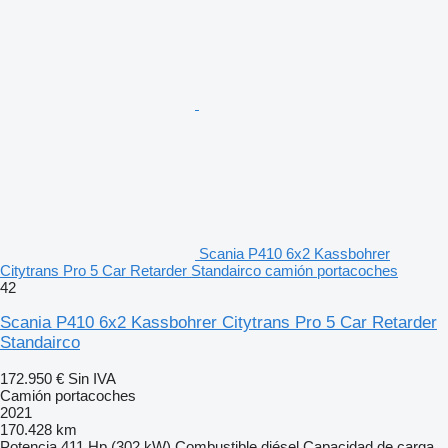
Scania P410 6x2 Kassbohrer
Citytrans Pro 5 Car Retarder Standairco camión portacoches
42
Scania P410 6x2 Kassbohrer Citytrans Pro 5 Car Retarder
Standairco
172.950 €
Sin IVA
Camión portacoches
2021
170.428 km
Potencia
411 Hp (302 kW)
Combustible
diésel
Capacidad de carga