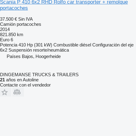
Scania P 410 6x2 RHD Rolfo car transporter + remolque
portacoches
37.500 €
Sin IVA
Camión portacoches
2014
821.850 km
Euro 6
Potencia
410 Hp (301 kW)
Combustible
diésel
Configuración del eje
6x2
Suspensión
resorte/neumática
Países Bajos, Hoogerheide
DINGEMANSE TRUCKS & TRAILERS
21
años en Autoline
Contacte con el vendedor