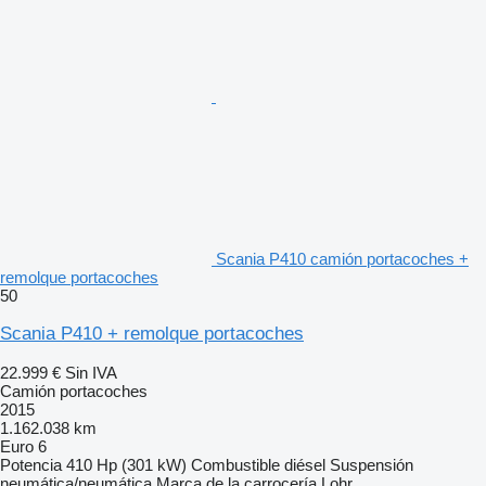
Scania P410 camión portacoches +
remolque portacoches
50
Scania P410 + remolque portacoches
22.999 €
Sin IVA
Camión portacoches
2015
1.162.038 km
Euro 6
Potencia
410 Hp (301 kW)
Combustible
diésel
Suspensión
neumática/neumática
Marca de la carrocería
Lohr