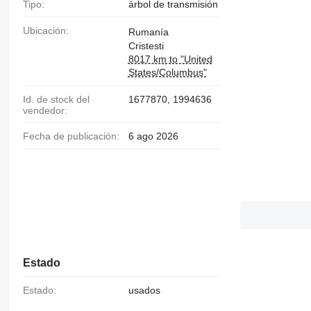
Tipo:
árbol de transmisión
Ubicación:
Rumanía
Cristesti
8017 km to "United
States/Columbus"
Id. de stock del
1677870, 1994636
vendedor:
Fecha de publicación:
6 ago 2026
Estado
Estado:
usados