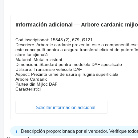
Información adicional — Arbore cardanic mijl
Cod inscripționat: 15543 (2), 679, Ø121
Descriere: Arborele cardanic prezentat este o componentă esenț
este concepută pentru a asigura transferul eficient de putere 
stare funcțională
Material: Metal rezistent
Dimensiuni: Standard pentru modelele DAF specificate
Utilizare: Transmisie vehicule DAF
Aspect: Prezintă urme de uzură și rugină superficială
Arbore Cardanic
Partea din Mijloc DAF
Caracteristici
Solicitar información adicional
Descripción proporcionada por el vendedor. Verifique todos