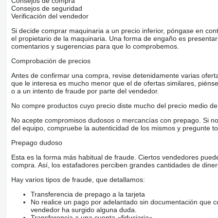
Consejos de compra
Consejos de seguridad
Verificación del vendedor
Si decide comprar maquinaria a un precio inferior, póngase en con
el propietario de la maquinaria. Una forma de engaño es present
comentarios y sugerencias para que lo comprobemos.
Comprobación de precios
Antes de confirmar una compra, revise detenidamente varias ofertas 
que le interesa es mucho menor que el de ofertas similares, piénsel
o a un intento de fraude por parte del vendedor.
No compre productos cuyo precio diste mucho del precio medio de 
No acepte compromisos dudosos o mercancías con prepago. Si no lo 
del equipo, compruebe la autenticidad de los mismos y pregunte to
Prepago dudoso
Esta es la forma más habitual de fraude. Ciertos vendedores pued
compra. Así, los estafadores perciben grandes cantidades de diner
Hay varios tipos de fraude, que detallamos:
Transferencia de prepago a la tarjeta
No realice un pago por adelantado sin documentación que con
vendedor ha surgido alguna duda.
Transferencia a una cuenta «fiduciaria»