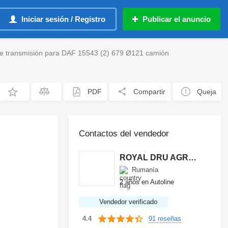
Iniciar sesión / Registro
Publicar el anuncio
 de transmisión para DAF 15543 (2) 679 Ø121 camión
PDF
Compartir
Queja
Contactos del vendedor
ROYAL DRU AGRO S.R.L.
Rumanía
2 años en Autoline
Vendedor verificado
91 reseñas
4.4