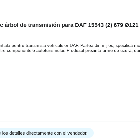
oc árbol de transmisión para DAF 15543 (2) 679 Ø12
ială pentru transmisia vehiculelor DAF. Partea din mijloc, specifică mo
între componentele autoturismului. Produsul prezintă urme de uzură, dar
 los detalles directamente con el vendedor.