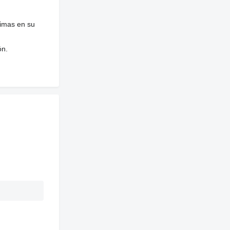
nimas en su
ón.