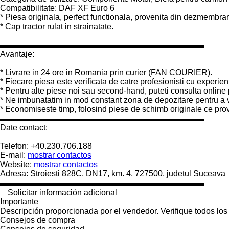
Compatibilitate: DAF XF Euro 6
* Piesa originala, perfect functionala, provenita din dezmembra
* Cap tractor rulat in strainatate.
▬▬▬▬▬▬▬▬▬▬▬▬▬▬▬▬▬▬▬▬▬▬▬▬▬
Avantaje:
* Livrare in 24 ore in Romania prin curier (FAN COURIER).
* Fiecare piesa este verificata de catre profesionisti cu experien
* Pentru alte piese noi sau second-hand, puteti consulta online 
* Ne imbunatatim in mod constant zona de depozitare pentru a v
* Economiseste timp, folosind piese de schimb originale 
▬▬▬▬▬▬▬▬▬▬▬▬▬▬▬▬▬▬▬▬▬▬▬▬▬
Date contact:
Telefon: +40.230.706.188
E-mail:
mostrar contactos
Website:
mostrar contactos
Adresa: Stroiesti 828C, DN17, km. 4, 727500, judetul Suceava
▬▬▬▬▬▬▬▬▬▬▬▬▬▬▬▬▬▬▬▬▬▬▬▬▬
Solicitar información adicional
Importante
Descripción proporcionada por el vendedor. Verifique todos los
Consejos de compra