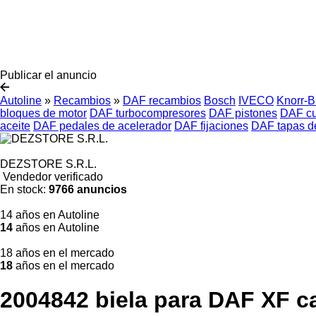
Publicar el anuncio
Autoline
»
Recambios
»
DAF recambios
Bosch
IVECO
Knorr-
bloques de motor
DAF turbocompresores
DAF pistones
DAF cu
aceite
DAF pedales de acelerador
DAF fijaciones
DAF tapas de
DEZSTORE S.R.L.
Vendedor verificado
En stock:
9766 anuncios
14 años en Autoline
14
años en Autoline
18 años en el mercado
18
años en el mercado
2004842 biela para DAF XF c