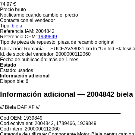
74,97 €
Precio bruto
Notificarme cuando cambie el precio
Contacte con el vendedor
Tipo:
biela
Referencia IAM:
2004842
Referencia OEM:
1939849
Tipo de pieza de repuesto:
pieza de recambio original
Ubicación:
Rumanía
SUCEAVA
8031 km to "United States/
Id. de stock del vendedor:
2000000112060
Fecha de publicación:
más de 1 mes
Estado
Estado:
usados
Información adicional
Disponible:
6
Información adicional — 2004842 biela
/// Biela DAF XF ///
▬▬▬▬▬▬▬▬▬▬▬▬▬▬▬▬▬▬▬▬▬▬▬▬▬
Cod OEM: 1939849
Cod echivalent: 2004842, 1789466, 1939849
Cod intern: 2000000112060
Categoria de utilizare: Componente Motor, Biela pentru camion