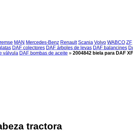
Bremse
MAN
Mercedes-Benz
Renault
Scania
Volvo
WABCO
ZF
latas
DAF colectores
DAF árboles de levas
DAF balancines
D
 válvula
DAF bombas de aceite
»
2004842 biela para DAF XF
abeza tractora