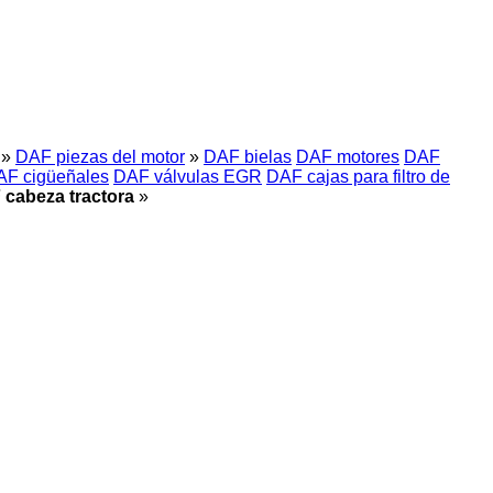
»
DAF piezas del motor
»
DAF bielas
DAF motores
DAF
AF cigüeñales
DAF válvulas EGR
DAF cajas para filtro de
 cabeza tractora
»