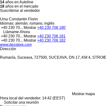
14
años en Autoline
18
años en el mercado
Suscribirse al vendedor
Ursu Constantin Florin
Idiomas:
alemán, rumano, inglés
+40 230 70...
Mostrar
+40 230 706 180
Llámame Ahora
+40 230 70...
Mostrar
+40 230 706 181
+40 230 70...
Mostrar
+40 230 706 182
www.dezstore.com
Dirección
Rumanía, Suceava, 727500, SUCEAVA, DN 17, KM 4, STROI
Mostrar mapa
Hora local del vendedor: 14:42 (EEST)
Solicitar una reunión