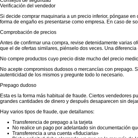
Consejos de seguridad
Verificación del vendedor
Si decide comprar maquinaria a un precio inferior, póngase en 
forma de engaño es presentarse como empresa. En caso de sos
Comprobación de precios
Antes de confirmar una compra, revise detenidamente varias ofer
que el de ofertas similares, piénselo dos veces. Una diferencia 
No compre productos cuyo precio diste mucho del precio medio
No acepte compromisos dudosos o mercancías con prepago. Si no
autenticidad de los mismos y pregunte todo lo necesario.
Prepago dudoso
Esta es la forma más habitual de fraude. Ciertos vendedores p
grandes cantidades de dinero y después desaparecen sin dejar
Hay varios tipos de fraude, que detallamos:
Transferencia de prepago a la tarjeta
No realice un pago por adelantado sin documentación que
Transferencia a una cuenta «fiduciaria»