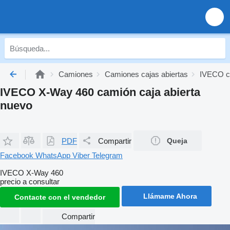
Camiones
Camiones cajas abiertas
IVECO ca
IVECO X-Way 460 camión caja abierta
nuevo
PDF
Compartir
Queja
Facebook
WhatsApp
Viber
Telegram
IVECO X-Way 460
precio a consultar
Llámame Ahora
Contacte con el vendedor
Compartir