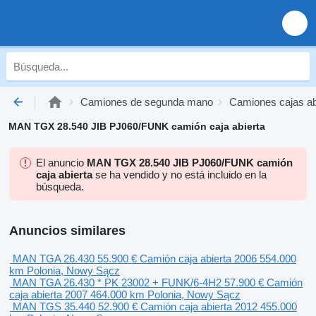
Camiones de segunda mano
Camiones cajas a
MAN TGX 28.540 JIB PJ060/FUNK camión caja abierta
El anuncio
MAN TGX 28.540 JIB PJ060/FUNK camión
caja abierta
se ha vendido y no está incluido en la
búsqueda.
Anuncios similares
MAN TGA 26.430
55.900 €
Camión caja abierta
2006
554.000
km
Polonia, Nowy Sącz
MAN TGA 26.430 * PK 23002 + FUNK/6-4H2
57.900 €
Camión
caja abierta
2007
464.000 km
Polonia, Nowy Sącz
MAN TGS 35.440
52.900 €
Camión caja abierta
2012
455.000