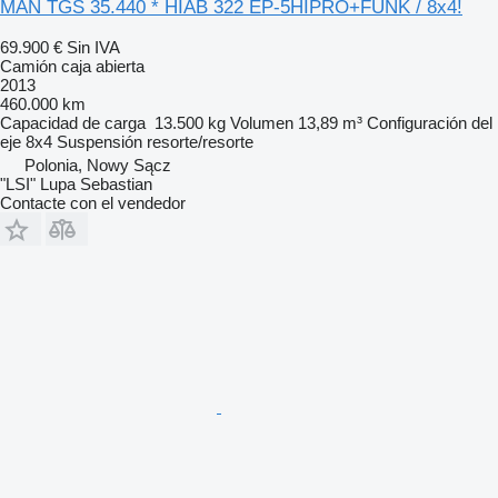
MAN TGS 35.440 * HIAB 322 EP-5HIPRO+FUNK / 8x4!
69.900 €
Sin IVA
Camión caja abierta
2013
460.000 km
Capacidad de carga
13.500 kg
Volumen
13,89 m³
Configuración del
eje
8x4
Suspensión
resorte/resorte
Polonia, Nowy Sącz
"LSI" Lupa Sebastian
Contacte con el vendedor