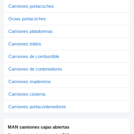
CONTROL
Camiones portacoches
www.lsitruck.pl
Grúas portacoches
TEL:
Camiones plataformas
+48 788 960 524 KUBA - POLSKI, ENGLISH, DEUTSCH,
ITALIANO
Camiones toldos
+48 504 275 320 SEBASTIAN - POLSKI, DEUTSCH,
Camiones de combustible
ITALIANO, РУССКИЙ
+36 307 905 966 LASZLO - MAGYAR
Camiones de contenedores
+40 751 045 505 COSTEL - ROMÂNĂ
Camiones madereros
(Romana facem toate formalitatile pt export inclusiv nr)
Camiones cisterna
Camiones portacontenedores
MAN camiones cajas abiertas