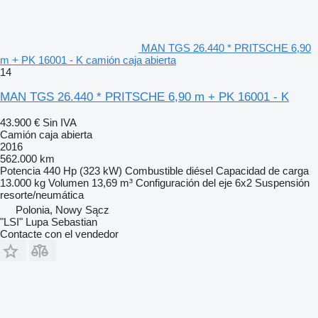
MAN TGS 26.440 * PRITSCHE 6,90
m + PK 16001 - K camión caja abierta
14
MAN TGS 26.440 * PRITSCHE 6,90 m + PK 16001 - K
43.900 €
Sin IVA
Camión caja abierta
2016
562.000 km
Potencia
440 Hp (323 kW)
Combustible
diésel
Capacidad de carga
13.000 kg
Volumen
13,69 m³
Configuración del eje
6x2
Suspensión
resorte/neumática
Polonia, Nowy Sącz
"LSI" Lupa Sebastian
Contacte con el vendedor