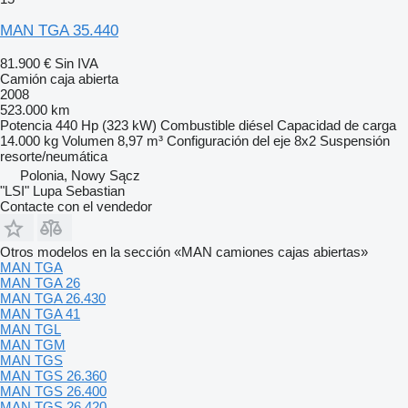
MAN TGA 35.440
81.900 €
Sin IVA
Camión caja abierta
2008
523.000 km
Potencia
440 Hp (323 kW)
Combustible
diésel
Capacidad de carga
14.000 kg
Volumen
8,97 m³
Configuración del eje
8x2
Suspensión
resorte/neumática
Polonia, Nowy Sącz
"LSI" Lupa Sebastian
Contacte con el vendedor
Otros modelos en la sección «MAN camiones cajas abiertas»
MAN TGA
MAN TGA 26
MAN TGA 26.430
MAN TGA 41
MAN TGL
MAN TGM
MAN TGS
MAN TGS 26.360
MAN TGS 26.400
MAN TGS 26.420