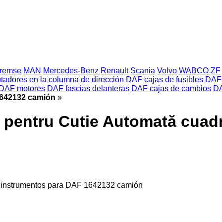
Bremse
MAN
Mercedes-Benz
Renault
Scania
Volvo
WABCO
ZF
adores en la columna de dirección
DAF cajas de fusibles
DAF 
DAF motores
DAF fascias delanteras
DAF cajas de cambios
DA
1642132 camión
»
e pentru Cutie Automată cuad
e instrumentos para DAF 1642132 camión