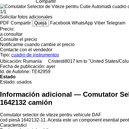
Compartir
1/1
Solicitar fotos adicionales
PDF
Compartir
Queja
Facebook
WhatsApp
Viber
Telegram
Precio:
a consultar
Consulte el precio
Notificarme cuando cambie el precio
Contacte con el vendedor
Tipo:
cuadro de instrumentos
Ubicación:
Rumanía
Cristesti
8017 km to "United States/Col
Fecha de publicación:
ayer
Id. de Autoline:
TE42959
Estado
Estado:
usados
Información adicional — Comutator Sel
1642132 camión
Comutator selector de viteze pentru vehicule DAF
cod piesă 1642132-11. Acesta este un component esențial pentru
Caracteristici