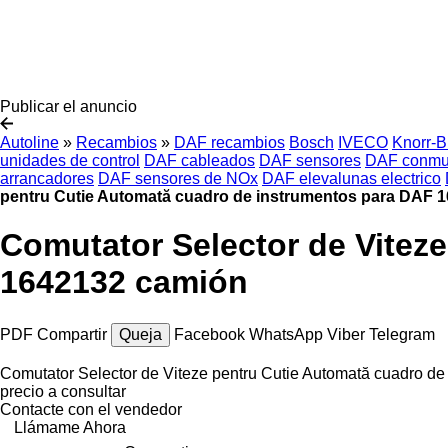
Publicar el anuncio
Autoline
»
Recambios
»
DAF recambios
Bosch
IVECO
Knorr-
unidades de control
DAF cableados
DAF sensores
DAF conmut
arrancadores
DAF sensores de NOx
DAF elevalunas electrico
pentru Cutie Automată cuadro de instrumentos para DAF 
Comutator Selector de Vitez
1642132 camión
PDF
Compartir
Queja
Facebook
WhatsApp
Viber
Telegram
Comutator Selector de Viteze pentru Cutie Automată cuadro d
precio a consultar
Contacte con el vendedor
Llámame Ahora