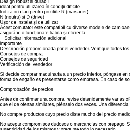
Design robust și durabil
ideal pentru utilizarea în condiții dificile
Indicatori clari pentru pozițiile R (marșarier)
N (neutru) și D (drive)
Ușor de instalat și de utilizat
Acest comutator este compatibil cu diverse modele de camioa
asigurând o funcționare fiabilă și eficientă
Solicitar información adicional
Importante
Descripción proporcionada por el vendedor. Verifique todos los
Consejos de compra
Consejos de seguridad
Verificación del vendedor
Si decide comprar maquinaria a un precio inferior, póngase en 
forma de engaño es presentarse como empresa. En caso de sos
Comprobación de precios
Antes de confirmar una compra, revise detenidamente varias ofer
que el de ofertas similares, piénselo dos veces. Una diferencia 
No compre productos cuyo precio diste mucho del precio medio
No acepte compromisos dudosos o mercancías con prepago. Si no
autenticidad de los mismos y pregunte todo lo necesario.