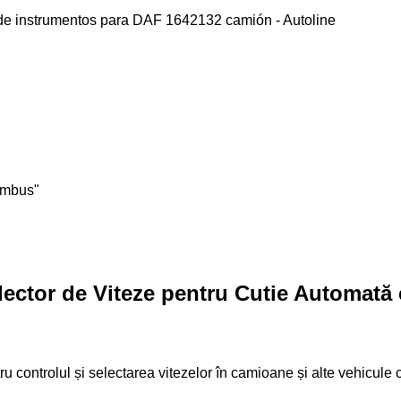
umbus"
ector de Viteze pentru Cutie Automată
 controlul și selectarea vitezelor în camioane și alte vehicul