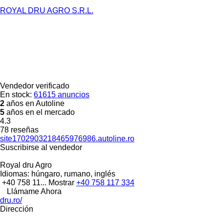
ROYAL DRU AGRO S.R.L.
Vendedor verificado
En stock:
61615 anuncios
2
años en Autoline
5
años en el mercado
4.3
78 reseñas
site1702903218465976986.autoline.ro
Suscribirse al vendedor
Royal dru Agro
Idiomas:
húngaro, rumano, inglés
+40 758 11...
Mostrar
+40 758 117 334
Llámame Ahora
dru.ro/
Dirección