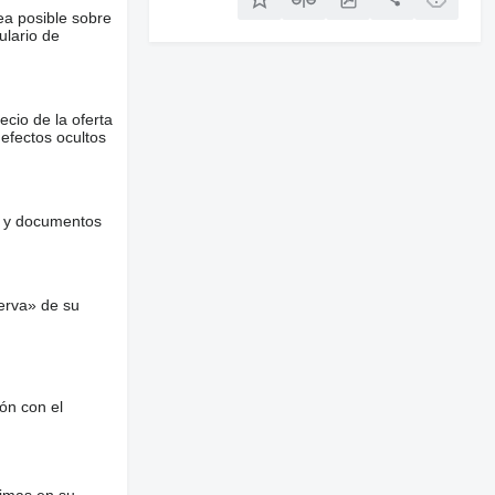
ea posible sobre
ulario de
ecio de la oferta
defectos ocultos
es y documentos
erva» de su
ón con el
nimas en su