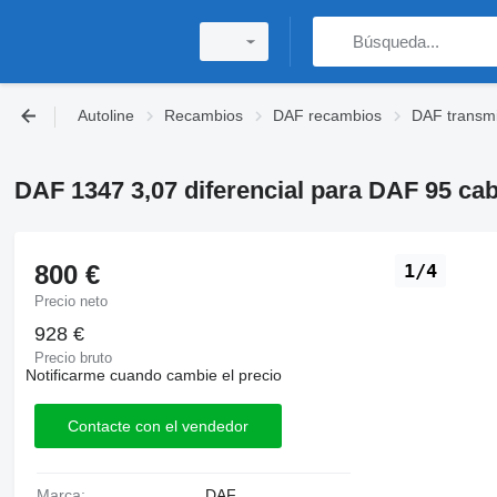
Autoline
Recambios
DAF recambios
DAF transmi
DAF 1347 3,07 diferencial para DAF 95 cab
800 €
1/4
Precio neto
928 €
Precio bruto
Notificarme cuando cambie el precio
Contacte con el vendedor
Marca:
DAF