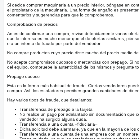
Si decide comprar maquinaria a un precio inferior, póngase en con
el propietario de la maquinaria. Una forma de engaño es present
comentarios y sugerencias para que lo comprobemos.
Comprobación de precios
Antes de confirmar una compra, revise detenidamente varias ofertas 
que le interesa es mucho menor que el de ofertas similares, piénsel
o a un intento de fraude por parte del vendedor.
No compre productos cuyo precio diste mucho del precio medio de 
No acepte compromisos dudosos o mercancías con prepago. Si no lo 
del equipo, compruebe la autenticidad de los mismos y pregunte to
Prepago dudoso
Esta es la forma más habitual de fraude. Ciertos vendedores pued
compra. Así, los estafadores perciben grandes cantidades de diner
Hay varios tipos de fraude, que detallamos:
Transferencia de prepago a la tarjeta
No realice un pago por adelantado sin documentación que con
vendedor ha surgido alguna duda.
Transferencia a una cuenta «fiduciaria»
Dicha solicitud debe alarmarle, ya que en la mayoría de los 
Transferencia a una cuenta de una empresa con un nombre 
Tenga cuidado, ya que los estafadores pueden ocultarse tra