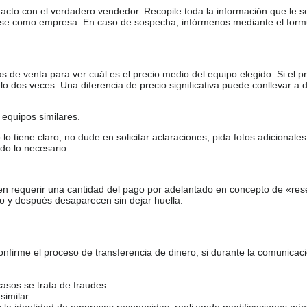
tacto con el verdadero vendedor. Recopile toda la información que le s
arse como empresa. En caso de sospecha, infórmenos mediante el form
de venta para ver cuál es el precio medio del equipo elegido. Si el pr
o dos veces. Una diferencia de precio significativa puede conllevar a 
equipos similares.
tiene claro, no dude en solicitar aclaraciones, pida fotos adicional
do lo necesario.
en requerir una cantidad del pago por adelantado en concepto de «res
o y después desaparecen sin dejar huella.
firme el proceso de transferencia de dinero, si durante la comunicaci
casos se trata de fraudes.
similar
s la identidad de empresas reconocidas, realizando modificaciones mí