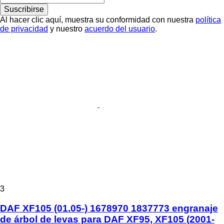
Suscribirse
Al hacer clic aquí, muestra su conformidad con nuestra
política
de privacidad
y nuestro
acuerdo del usuario
.
3
DAF XF105 (01.05-) 1678970 1837773 engranaje
de árbol de levas para DAF XF95, XF105 (2001-