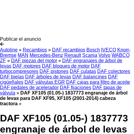
Publicar el anuncio
Autoline
»
Recambios
»
DAF recambios
Bosch
IVECO
Knorr-
Bremse
MAN
Mercedes-Benz
Renault
Scania
Volvo
WABCO
ZF
»
DAF piezas del motor
»
DAF engranajes de árbol de
levas
DAF motores
DAF bloques de motor
DAF
turbocompresores
DAF pistones
DAF culatas
DAF colectores
DAF bielas
DAF árboles de levas
DAF balancines
DAF
cigüeñales
DAF válvulas EGR
DAF cajas para filtro de aceite
DAF pedales de acelerador
DAF fijaciones
DAF tapas de
válvula
»
DAF XF105 (01.05-) 1837773 engranaje de árbol
de levas para DAF XF95, XF105 (2001-2014) cabeza
tractora
»
DAF XF105 (01.05-) 1837773
engranaje de árbol de levas