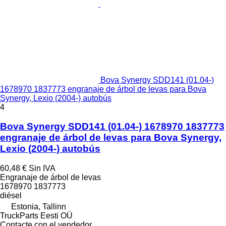
Bova Synergy SDD141 (01.04-)
1678970 1837773 engranaje de árbol de levas para Bova
Synergy, Lexio (2004-) autobús
4
Bova Synergy SDD141 (01.04-) 1678970 1837773
engranaje de árbol de levas para Bova Synergy,
Lexio (2004-) autobús
60,48 €
Sin IVA
Engranaje de árbol de levas
1678970 1837773
diésel
Estonia, Tallinn
TruckParts Eesti OÜ
Contacte con el vendedor