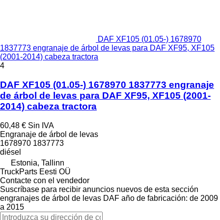
DAF XF105 (01.05-) 1678970
1837773 engranaje de árbol de levas para DAF XF95, XF105
(2001-2014) cabeza tractora
4
DAF XF105 (01.05-) 1678970 1837773 engranaje
de árbol de levas para DAF XF95, XF105 (2001-
2014) cabeza tractora
60,48 €
Sin IVA
Engranaje de árbol de levas
1678970 1837773
diésel
Estonia, Tallinn
TruckParts Eesti OÜ
Contacte con el vendedor
Suscríbase para recibir anuncios nuevos de esta sección
engranajes de árbol de levas
DAF
año de fabricación: de 2009
a 2015