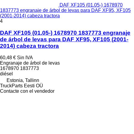
DAF XF105 (01.05-) 1678970
1837773 engranaje de árbol de levas para DAF XF95, XF105
(2001-2014) cabeza tractora
4
DAF XF105 (01.05-) 1678970 1837773 engranaje
de árbol de levas para DAF XF95, XF105 (2001-
2014) cabeza tractora
60,48 €
Sin IVA
Engranaje de árbol de levas
1678970 1837773
diésel
Estonia, Tallinn
TruckParts Eesti OÜ
Contacte con el vendedor