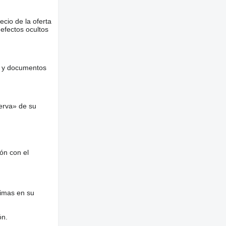
ecio de la oferta
defectos ocultos
es y documentos
erva» de su
ón con el
nimas en su
ón.