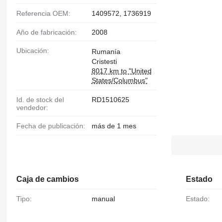
Referencia OEM:
1409572, 1736919
Año de fabricación:
2008
Ubicación:
Rumanía
Cristesti
8017 km to "United
States/Columbus"
Id. de stock del
RD1510625
vendedor:
Fecha de publicación:
más de 1 mes
Caja de cambios
Estado
Tipo:
manual
Estado: