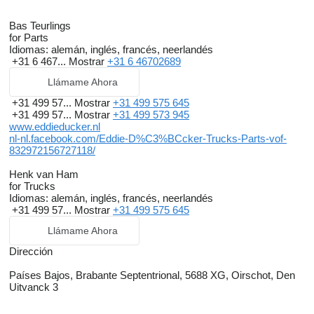
Bas Teurlings
for Parts
Idiomas:
alemán, inglés, francés, neerlandés
+31 6 467...
Mostrar
+31 6 46702689
Llámame Ahora
+31 499 57...
Mostrar
+31 499 575 645
+31 499 57...
Mostrar
+31 499 573 945
www.eddieducker.nl
nl-nl.facebook.com/Eddie-D%C3%BCcker-Trucks-Parts-vof-
832972156727118/
Henk van Ham
for Trucks
Idiomas:
alemán, inglés, francés, neerlandés
+31 499 57...
Mostrar
+31 499 575 645
Llámame Ahora
Dirección
Países Bajos, Brabante Septentrional, 5688 XG, Oirschot, Den
Uitvanck 3