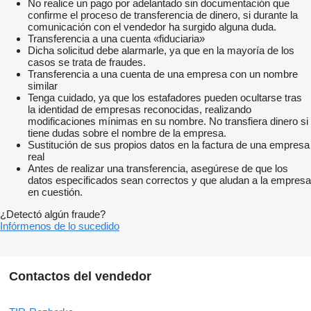
No realice un pago por adelantado sin documentación que
Доставка та видача:
confirme el proceso de transferencia de dinero, si durante la
Швидка доставка по всій Україні
comunicación con el vendedor ha surgido alguna duda.
Безкоштовний самовивіз у понад 60 партнерських точках
Transferencia a una cuenta «fiduciaria»
Strans
Dicha solicitud debe alarmarle, ya que en la mayoría de los
Гарантована сумісність, швидке встановлення та
casos se trata de fraudes.
оригінальна якість – усе, що потрібно для впевненого
Transferencia a una cuenta de una empresa con un nombre
ремонту.
similar
Усі запчастини проходять перевірку перед продажем.
Tenga cuidado, ya que los estafadores pueden ocultarse tras
Більш детально про кожну запчастину є в інших наших
la identidad de empresas reconocidas, realizando
оголошеннях
modificaciones mínimas en su nombre. No transfiera dinero si
Ми знаходимося:
tiene dudas sobre el nombre de la empresa.
Львів: с.Черляни, вул. Польова 17, Городоцький р-н,
Sustitución de sus propios datos en la factura de una empresa
Львівська область
real
Київ: вул. вул.Будіндустрії, 7
Antes de realizar una transferencia, asegúrese de que los
Отримання: безкоштовна доставка по всій мережі Strans,
datos especificados sean correctos y que aludan a la empresa
самовивіз, курʼєр, таксі, нова пошта.
en cuestión.
Є можливість БЕЗКОШТОВНО отримати товар в мережі
партнерських магазинів Strans по Україні: Біла Церква,
¿Detectó algún fraude?
Вознесенськ, Вінниця, Дніпро, Житомир, Івано-Франківськ,
Infórmenos de lo sucedido
Іршава, Запоріжжя, Звягель, Київ, Ковель, Кременчук,
Луцьк, Львів, Миколаїв, Мукачево, Одеса, Полтава,
Радехів, Рівне, Сарни, Тернопіль, Татарбунари, Ужгород ,
Харків, Хмельницький, Черкаси, Чернівці,Стрий, Нова
Contactos del vendedor
Одеса,Кропивницький,Первомайськ,Умань,Чорноморськ,Кр
ивий Ріг, Золочів, Зимна Вода, Чернігів, с. Черляни
Спосіб оплати: накладений платіж, на карту ПриватБанк, на