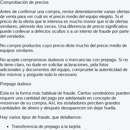
Каталожний номер: 44PDF2075BU ST
Comprobación de precios
Стан: оригінальна, вживана, повністю справна
Покоління: DAF XF106 Euro 6
Antes de confirmar una compra, revise detenidamente varias ofertas
Призначення: рівномірна подача палива під високим тиском
de venta para ver cuál es el precio medio del equipo elegido. Si el
Перевірено: немає тріщин, корозії, деформацій чи слідів
precio de la oferta que le interesa es mucho menor que el de ofertas
ремонту
similares, piénselo dos veces. Una diferencia de precio significativa
Сумісність:
puede conllevar a defectos ocultos o a un intento de fraude por parte
Підходить для двигунів:
del vendedor.
PACCAR MX-13 Euro 6
No compre productos cuyo precio diste mucho del precio medio de
PACCAR MX-11 Euro 6
equipos similares.
Встановлюється на моделі:
DAF XF106 (з 2014 року)
No acepte compromisos dudosos o mercancías con prepago. Si no
DAF CF Euro 6
lo tiene claro, no dude en solicitar aclaraciones, pida fotos
Інші моделі PACCAR з аналогічною рейкою (перевіримо за
adicionales y documentos del equipo, compruebe la autenticidad de
VIN)
los mismos y pregunte todo lo necesario.
Переваги покупки:
100% оригінальна рейка палива DAF/PACCAR
Prepago dudoso
Перевірена герметичність та відсутність пошкоджень
Гарантія стабільної подачі палива
Esta es la forma más habitual de fraude. Ciertos vendedores pueden
Ідеальний варіант для якісного ремонту Common Rail
requerir una cantidad del pago por adelantado en concepto de
Гарантія на огляд та встановлення
«reserva» de su compra. Así, los estafadores perciben grandes
Можливий обмін або повернення у разі дефекту
cantidades de dinero y después desaparecen sin dejar huella.
Ціна: 25 300 грн
Гарантія:
Hay varios tipos de fraude, que detallamos:
Гарантія на встановлення та перевірку – ви маєте
можливість протестувати запчастину після монтажу. У разі
Transferencia de prepago a la tarjeta
несправності — повернення або заміна.