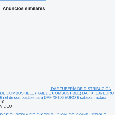
знята з робочого автомобіля, у відмінному технічному стані:
без тріщин, вм’ятин чи корозії, посадочні місця рівні, різьби
Anuncios similares
ідеальні.
Це критичний елемент системи Common Rail, тому важливо
встановлювати саме оригінал для стабільної роботи
двигуна.
Основні характеристики:
Найменування: паливопровід розподільний / рейка палива
(Common Rail)
Каталожний номер: 44PDF2075BU ST
Стан: оригінальна, вживана, повністю справна
DAF TUBERÍA DE DISTRIBUCIÓN
Покоління: DAF XF106 Euro 6
DE COMBUSTIBLE (RAIL DE COMBUSTIBLE) DAF XF106 EURO
6 riel de combustible para DAF XF106 EURO 6 cabeza tractora
10
Призначення: рівномірна подача палива під високим тиском
VÍDEO