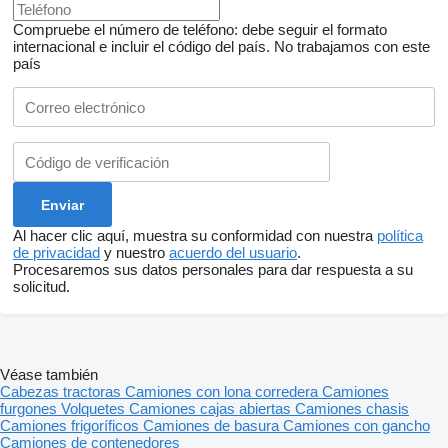
доставку.
Compruebe el número de teléfono: debe seguir el formato
Завдяки партнерській мережі магазинів Strans та власній
internacional e incluir el código del país.
No trabajamos con este
кур'єрській службі, наші клієнти мають можливість
país
отримати свій товар у будь якому місті України.
Будемо раді довгостроковій співпраці, працюємо по
перерахунку.
Також компанія займається продажем вантажних авто,
причепів і напівпричепів та легкої комерційної техніки, має
власне СТО, відділ по ремонту КПП та Редукторів,
відновлення після ДТП, малярна камера, шиномонтаж та
мийка.
Наш сайт
mostrar contactos
Al hacer clic aquí, muestra su conformidad con nuestra
política
de privacidad
y nuestro
acuerdo del usuario
.
Пропонуємо Вашій увазі
Procesaremos sus datos personales para dar respuesta a su
solicitud.
ПАЛИВОПРОВІД РОЗПОДІЛЬНИЙ (РЕЙКА ПАЛИВА) DAF
Véase también
XF106 EURO 6 – ОРИГІНАЛ З РОЗБОРКИ
Cabezas tractoras
Camiones con lona corredera
Camiones
Потрібно відновити паливну систему DAF XF106 Euro 6?
furgones
Volquetes
Camiones cajas abiertas
Camiones chasis
Пропонуємо оригінальний паливорозподільний трубопровід
Camiones frigoríficos
Camiones de basura
Camiones con gancho
(рейку палива) для двигунів PACCAR MX Euro 6. Деталь
Camiones de contenedores