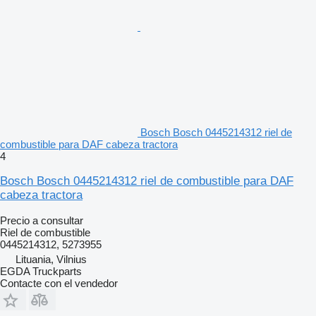
Перед замовленням для уточнення даних і підбору
запчастини зв'яжіться з нашим менеджером!
Київ:
mostrar contactos
mostrar contactos
Bosch Bosch 0445214312 riel de
combustible para DAF cabeza tractora
Львів:
4
mostrar contactos
mostrar contactos
Bosch Bosch 0445214312 riel de combustible para DAF
cabeza tractora
Precio a consultar
Riel de combustible
Ціна і якість приємно здивують Вас. Будемо раді
0445214312, 5273955
довгостроковій співпраці.
Lituania, Vilnius
EGDA Truckparts
Contacte con el vendedor
На нашій розборці Ви зможете знайти все, що необхідно
для Вашого вантажного автомобіля: