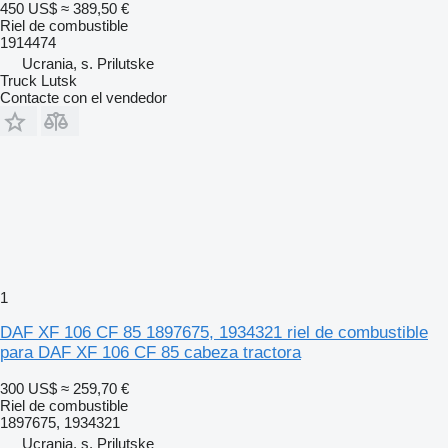
450 US$
≈ 389,50 €
Riel de combustible
1914474
Переваги покупки:
Ucrania, s. Prilutske
Truck Lutsk
Contacte con el vendedor
100% оригінальна рейка палива DAF/PACCAR
Перевірена герметичність та відсутність пошкоджень
Гарантія стабільної подачі палива
Ідеальний варіант для якісного ремонту Common Rail
1
Гарантія на огляд та встановлення
DAF XF 106 CF 85 1897675, 1934321 riel de combustible
para DAF XF 106 CF 85 cabeza tractora
Можливий обмін або повернення у разі дефекту
300 US$
≈ 259,70 €
Riel de combustible
Ціна: 25 300 грн
1897675, 1934321
Ucrania, s. Prilutske