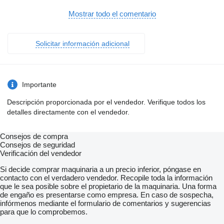
отримати свій товар у будь якому місті України.
Будемо раді довгостроковій співпраці, працюємо по
Mostrar todo el comentario
перерахунку.
Також компанія займається продажем вантажних авто,
причепів і напівпричепів та легкої комерційної техніки, має
Solicitar información adicional
власне СТО, відділ по ремонту КПП та Редукторів,
відновлення після ДТП, малярна камера, шиномонтаж та
мийка.
Наш сайт
mostrar contactos
Importante
mostrar contactos
Пропонуємо Вашій увазі
Descripción proporcionada por el vendedor. Verifique todos los
ПАЛИВОПРОВІД РОЗПОДІЛЬНИЙ (РЕЙКА ПАЛИВА) DAF
detalles directamente con el vendedor.
XF106 EURO 6 – ОРИГІНАЛ З РОЗБОРКИ
Потрібно відновити паливну систему DAF XF106 Euro 6?
Пропонуємо оригінальний паливорозподільний трубопровід
Consejos de compra
(рейку палива) для двигунів PACCAR MX Euro 6. Деталь
Consejos de seguridad
знята з робочого автомобіля, у відмінному технічному стані:
Verificación del vendedor
без тріщин, вм’ятин чи корозії, посадочні місця рівні, різьби
ідеальні.
Si decide comprar maquinaria a un precio inferior, póngase en
Це критичний елемент системи Common Rail, тому важливо
contacto con el verdadero vendedor. Recopile toda la información
встановлювати саме оригінал для стабільної роботи
que le sea posible sobre el propietario de la maquinaria. Una forma
двигуна.
de engaño es presentarse como empresa. En caso de sospecha,
Основні характеристики:
infórmenos mediante el formulario de comentarios y sugerencias
Найменування: паливопровід розподільний / рейка палива
para que lo comprobemos.
(Common Rail)