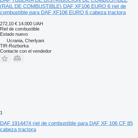
DAF TUBERÍA DE DISTRIBUCIÓN DE COMBUSTIBLE
Перевірено: немає тріщин, корозії, деформацій чи слідів
ремонту
(RAIL DE COMBUSTIBLE) DAF XF106 EURO 6 riel de
combustible para DAF XF106 EURO 6 cabeza tractora
272,10 €
14.000 UAH
Сумісність:
Riel de combustible
Підходить для двигунів:
Estado
nuevo
Ucrania, Cherlyani
TIR-Rozborka
PACCAR MX-13 Euro 6
Contacte con el vendedor
PACCAR MX-11 Euro 6
Встановлюється на моделі:
DAF XF106 (з 2014 року)
DAF CF Euro 6
1
DAF 1914474 riel de combustible para DAF XF 106 CF 85
Інші моделі PACCAR з аналогічною рейкою (перевіримо за
cabeza tractora
VIN)