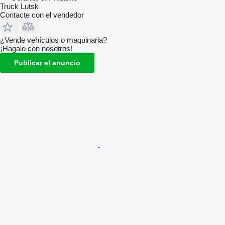
Truck Lutsk
Contacte con el vendedor
¿Vende vehículos o maquinaria?
¡Hagalo con nosotros!
Publicar el anuncio
Гарантія:
Гарантія на встановлення та перевірку – ви маєте
можливість протестувати запчастину після монтажу. У разі
несправності — повернення або заміна.
Доставка та видача:
Швидка доставка по всій Україні
Безкоштовний самовивіз у понад 60 партнерських точках
Strans
Гарантована сумісність, швидке встановлення та
оригінальна якість – усе, що потрібно для впевненого
ремонту.
Усі запчастини проходять перевірку перед продажем.
Більш детально про кожну запчастину є в інших наших
оголошеннях
Ми знаходимося:
Львів: с.Черляни, вул. Польова 17, Городоцький р-н,
Львівська область
Київ: вул. вул.Будіндустрії, 7