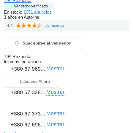
TIR-Rozborka
розрахунки реквізити ФОП, Пром-оплата, безготівка з ПДВ
Vendedor verificado
(уточнюйте ціну та умови перед замовленням у менеджера)
En stock:
1051 anuncios
Гарантія: від 14 днів до 1 року.
3
años en Autoline
4.4
36 reseñas
Suscribirse al vendedor
TIR-Rozborka
Idiomas:
ucraniano
Mostrar
+380 67 969...
Перед замовленням для уточнення даних і підбору
запчастини зв'яжіться з нашим менеджером!
Llámame Ahora
Київ:
Mostrar
+380 67 328...
Львів:
Mostrar
+380 67 373...
Ціна і якість приємно здивують Вас. Будемо раді
Mostrar
+380 67 696...
довгостроковій співпраці.