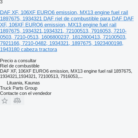
Отримання: безкоштовна доставка по всій мережі Strans,
3
самовивіз, курʼєр, таксі, нова пошта.
Є можливість БЕЗКОШТОВНО отримати товар в мережі
DAF XF, 106XF EURO6 emission, MX13 engine fuel rail
партнерських магазинів Strans по Україні: Біла Церква,
1897675, 1934321 DAF riel de combustible para DAF DAF
Вознесенськ, Вінниця, Дніпро, Житомир, Івано-Франківськ,
XF, 106XF EURO6 emission, MX13 engine fuel rail
Іршава, Запоріжжя, Звягель, Київ, Ковель, Кременчук,
1897675, 1934321,1934321, 72100513, 7916053, 7210-
Луцьк, Львів, Миколаїв, Мукачево, Одеса, Полтава,
0503, 7210-0513, 1606800237, 1812800413, 72100503,
Радехів, Рівне, Сарни, Тернопіль, Татарбунари, Ужгород ,
Харків, Хмельницький, Черкаси, Чернівці,Стрий, Нова
7921166, 7210-0482, 1934321, 1897675, 1923400198,
Одеса,Кропивницький,Первомайськ,Умань,Чорноморськ,Кр
1943180 cabeza tractora
ивий Ріг, Золочів, Зимна Вода, Чернігів, с. Черляни
Спосіб оплати: накладений платіж, на карту ПриватБанк, на
Precio a consultar
розрахунки реквізити ФОП, Пром-оплата, безготівка з ПДВ
Riel de combustible
(уточнюйте ціну та умови перед замовленням у менеджера)
DAF XF, 106XF EURO6 emission, MX13 engine fuel rail 1897675,
Гарантія: від 14 днів до 1 року.
1934321,1934321, 72100513, 7916053,...
Lituania, Kaunas
Truck Parts Group
Contacte con el vendedor