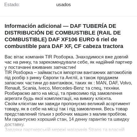
Estado:
usados
Información adicional — DAF TUBERÍA DE
DISTRIBUCIÓN DE COMBUSTIBLE (RAIL DE
COMBUSTIBLE) DAF XF106 EURO 6 riel de
combustible para DAF XF, CF cabeza tractora
Вас вітає компанія TIR Розборка. Знаходимося вже довгий
час на ринку, та зарекомендували себе, як надійний партнер
у постачанні вживаних запчастин!
TIR Розборка – займається імпортом вантажних автомобілів
під розбір з ринку Європи та Англії, а також продажем
запасних частини до вантажівок, таких як : MAN, DAF, Volvo,
Renault, Scania, Iveco, Mercedes-Benz та спец. техніки.
Розбираємо авто на місці, та привозимо під замовлення
агрегати будь якої комплектації, на вимогу клієнта.
Своїм клієнтам ми завжди пропонуємо великий асортимент
товару, як в себе на місці так і під замовлення. Весь товар
представлений тільки з робочих машин з малим пробігом.
Ми гарантуємо хороший стан, 14 денну гарантію та швидку
доставку.
Завдяки партнерській мережі магазинів Strans та власній
кур'єрській службі, наші клієнти мають можливість