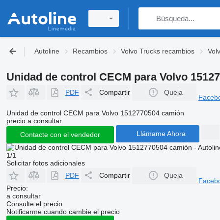
Autoline
Recambios
Volvo Trucks recambios
Vol
Unidad de control CECM para Volvo 1512
PDF
Compartir
Queja
Faceb
Unidad de control CECM para Volvo 1512770504 camión
precio a consultar
Llámame Ahora
Contacte con el vendedor
1/1
Solicitar fotos adicionales
PDF
Compartir
Queja
Faceb
Precio:
a consultar
Consulte el precio
Notificarme cuando cambie el precio