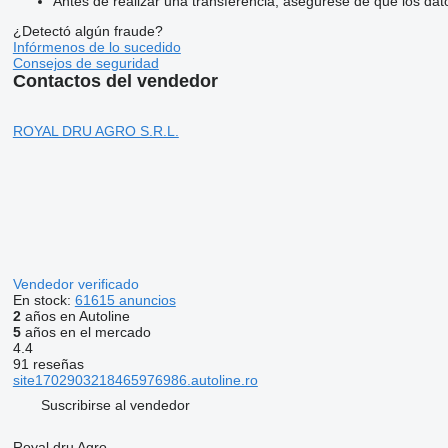
Antes de realizar una transferencia, asegúrese de que los dat
¿Detectó algún fraude?
Infórmenos de lo sucedido
Consejos de seguridad
Contactos del vendedor
ROYAL DRU AGRO S.R.L.
Vendedor verificado
En stock:
61615 anuncios
2
años en Autoline
5
años en el mercado
4.4
91 reseñas
site1702903218465976986.autoline.ro
Suscribirse al vendedor
Royal dru Agro