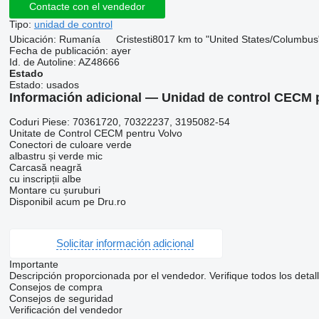
Contacte con el vendedor
Tipo:
unidad de control
Ubicación:
Rumanía
Cristesti
8017 km to "United States/Columbus
Fecha de publicación:
ayer
Id. de Autoline:
AZ48666
Estado
Estado:
usados
Información adicional — Unidad de control CECM 
Coduri Piese: 70361720, 70322237, 3195082-54
Unitate de Control CECM pentru Volvo
Conectori de culoare verde
albastru și verde mic
Carcasă neagră
cu inscripții albe
Montare cu șuruburi
Disponibil acum pe Dru.ro
Solicitar información adicional
Importante
Descripción proporcionada por el vendedor. Verifique todos los detal
Consejos de compra
Consejos de seguridad
Verificación del vendedor