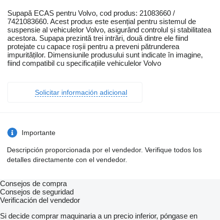
Supapă ECAS pentru Volvo, cod produs: 21083660 /
7421083660. Acest produs este esențial pentru sistemul de
suspensie al vehiculelor Volvo, asigurând controlul și stabilitatea
acestora. Supapa prezintă trei intrări, două dintre ele fiind
protejate cu capace roșii pentru a preveni pătrunderea
impurităților. Dimensiunile produsului sunt indicate în imagine,
fiind compatibil cu specificațiile vehiculelor Volvo
Solicitar información adicional
Importante
Descripción proporcionada por el vendedor. Verifique todos los
detalles directamente con el vendedor.
Consejos de compra
Consejos de seguridad
Verificación del vendedor
Si decide comprar maquinaria a un precio inferior, póngase en