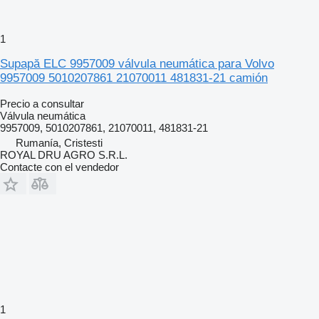
1
Supapă ELC 9957009 válvula neumática para Volvo
9957009 5010207861 21070011 481831-21 camión
Precio a consultar
Válvula neumática
9957009, 5010207861, 21070011, 481831-21
Rumanía, Cristesti
ROYAL DRU AGRO S.R.L.
Contacte con el vendedor
1