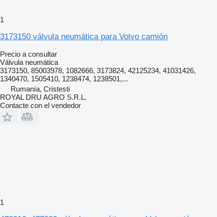
1
3173150 válvula neumática para Volvo camión
Precio a consultar
Válvula neumática
3173150, 85003978, 1082666, 3173824, 42125234, 41031426,
1340470, 1505410, 1238474, 1238501,...
Rumanía, Cristesti
ROYAL DRU AGRO S.R.L.
Contacte con el vendedor
1