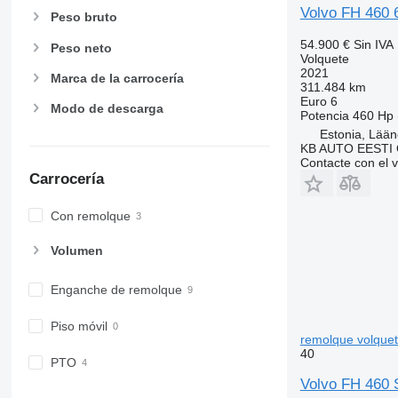
Volvo FH 460
Peso bruto
54.900 €
Sin IVA
Peso neto
Volquete
2021
Marca de la carrocería
311.484 km
Euro 6
Modo de descarga
Potencia
460 Hp 
Estonia, Lään
KB AUTO EESTI
Contacte con el 
Carrocería
Con remolque
Volumen
Enganche de remolque
Piso móvil
remolque volque
40
PTO
Volvo FH 460 S