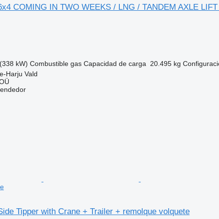
 6x4 COMING IN TWO WEEKS / LNG / TANDEM AXLE LIFT
(338 kW)
Combustible
gas
Capacidad de carga
20.495 kg
Configuraci
e-Harju Vald
 OÜ
vendedor
te
ide Tipper with Crane + Trailer + remolque volquete