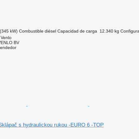
(345 kW)
Combustible
diésel
Capacidad de carga
12.340 kg
Configura
 Venlo
VENLO BV
vendedor
Sklápač s hydraulickou rukou -EURO 6 -TOP