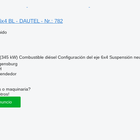
6x4 BL - DAUTEL - Nr.: 782
uido
(345 kW)
Combustible
diésel
Configuración del eje
6x4
Suspensión
ne
gensburg
H
vendedor
s o maquinaria?
tros!
nuncio