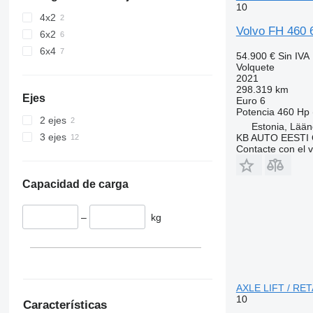
10
4x2
Volvo FH 460
6x2
6x4
54.900 €
Sin IVA
Volquete
2021
298.319 km
Ejes
Euro 6
Potencia
460 Hp 
2 ejes
Estonia, Lään
3 ejes
KB AUTO EESTI
Contacte con el 
Capacidad de carga
–
kg
AXLE LIFT / RET
10
Características