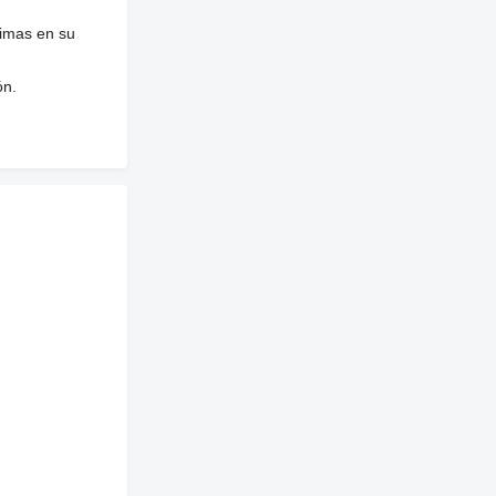
nimas en su
ón.