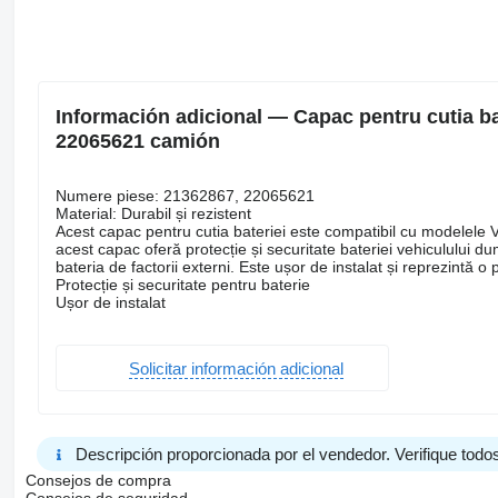
Información adicional — Capac pentru cutia bat
22065621 camión
Numere piese: 21362867, 22065621
Material: Durabil și rezistent
Acest capac pentru cutia bateriei este compatibil cu modelele
acest capac oferă protecție și securitate bateriei vehiculului d
bateria de factorii externi. Este ușor de instalat și reprezintă
Protecție și securitate pentru baterie
Ușor de instalat
Solicitar información adicional
Descripción proporcionada por el vendedor. Verifique todos
Consejos de compra