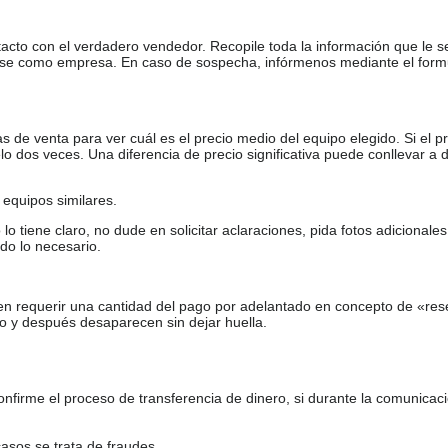
tacto con el verdadero vendedor. Recopile toda la información que le s
arse como empresa. En caso de sospecha, infórmenos mediante el form
de venta para ver cuál es el precio medio del equipo elegido. Si el pr
o dos veces. Una diferencia de precio significativa puede conllevar a 
equipos similares.
tiene claro, no dude en solicitar aclaraciones, pida fotos adicional
do lo necesario.
en requerir una cantidad del pago por adelantado en concepto de «res
o y después desaparecen sin dejar huella.
firme el proceso de transferencia de dinero, si durante la comunicaci
casos se trata de fraudes.