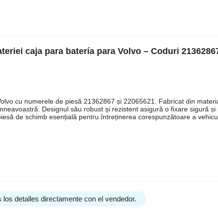
eriei caja para batería para Volvo – Coduri 2136286
 Volvo cu numerele de piesă 21362867 și 22065621. Fabricat din materia
umneavoastră. Designul său robust și rezistent asigură o fixare sigură și
 o piesă de schimb esențială pentru întreținerea corespunzătoare a vehicu
 los detalles directamente con el vendedor.