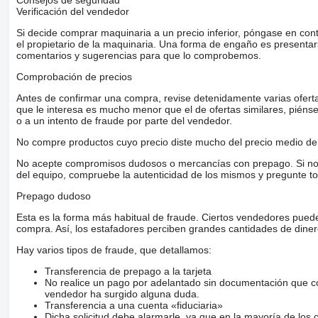
Consejos de seguridad
Verificación del vendedor
Si decide comprar maquinaria a un precio inferior, póngase en con
el propietario de la maquinaria. Una forma de engaño es present
comentarios y sugerencias para que lo comprobemos.
Comprobación de precios
Antes de confirmar una compra, revise detenidamente varias ofertas 
que le interesa es mucho menor que el de ofertas similares, piénsel
o a un intento de fraude por parte del vendedor.
No compre productos cuyo precio diste mucho del precio medio de 
No acepte compromisos dudosos o mercancías con prepago. Si no lo 
del equipo, compruebe la autenticidad de los mismos y pregunte to
Prepago dudoso
Esta es la forma más habitual de fraude. Ciertos vendedores pued
compra. Así, los estafadores perciben grandes cantidades de diner
Hay varios tipos de fraude, que detallamos:
Transferencia de prepago a la tarjeta
No realice un pago por adelantado sin documentación que con
vendedor ha surgido alguna duda.
Transferencia a una cuenta «fiduciaria»
Dicha solicitud debe alarmarle, ya que en la mayoría de los 